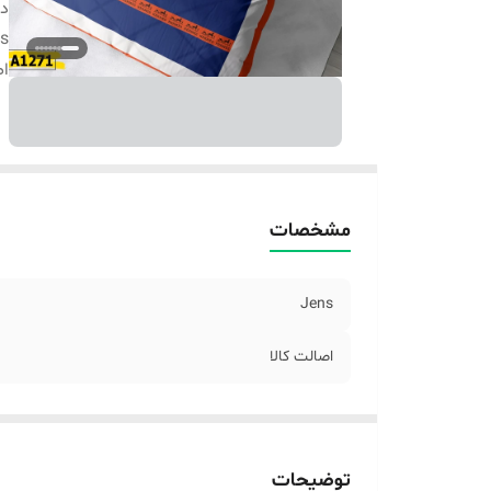
دس
s
اص
مشخصات
Jens
اصالت کالا
توضیحات