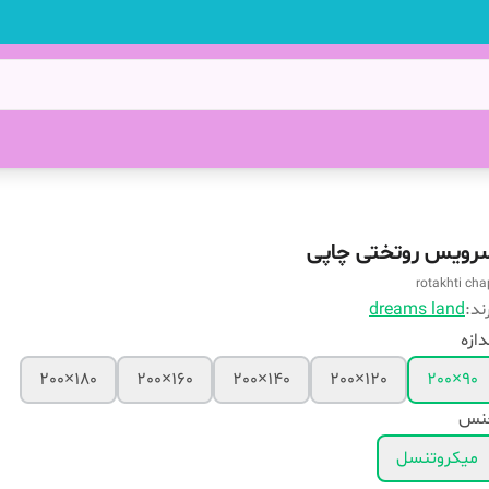
رویس روتختی چاپی
rotakhti cha
ند:
dreams land
دازه
180×200
160×200
140×200
120×200
90×200
نس
میکروتنسل