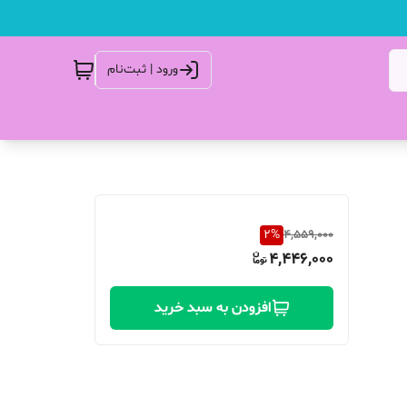
ورود | ثبت‌نام
2
%
4,559,000
4,446,000
افزودن به سبد خرید