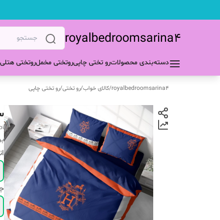
royalbedroomsarina4
دسته‌بندی محصولات
رو تختی چاپی
روتختی مخمل
روتختی هتلی
royalbedroomsarina4
/
کالای خواب
/
رو تختی
/
رو تختی چاپی
س
pi
بر
ان
ج