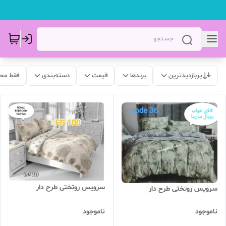
پربازدیدترین
برندها
قیمت
دسته‌بندی
فقط مح
سرویس روتختی طرح دار
سرویس روتختی طرح دار
ناموجود
ناموجود