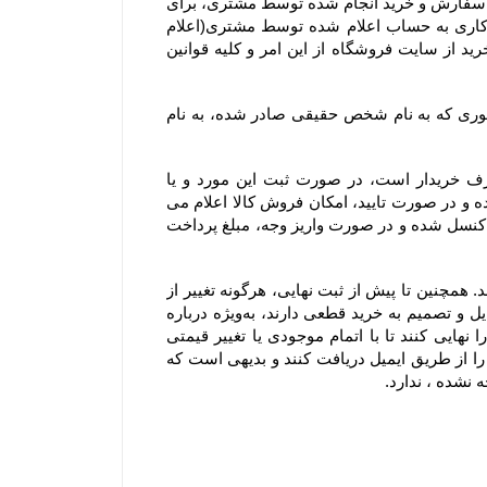
۷-۴– در صورت بروز هرگونه خطا نسبت به درج قیمت و ارزش ریالی کالاهای موجود در سایت فروشگاه، حق بلا اثر نمودن سفارش و خرید انجام شده توسط مشتری، برای 
فروشگاه محفوظ است. بدیهی است فروشگاه در اسرع وقت وجه دریافتی را به پرداخت کننده طی ۲۴ الی ۴۸ ساعت کاری به حساب اعلام شده توسط مشتری(اعلام 
شده از سوی مشتری از طریق ایمیل یا سایر راههای ارتباطی و صرفا اعلام کتبی) واریز و عودت می‌نماید و مشتری با خرید از سایت فروشگاه از این امر و کلیه قوانین 
۸-۴– با توجه به ثبت سیستمی سفارش، به هیچ عنوان امکان صدور فاکتور مجدد یا تغییر مشخصات آن از جمله تغییر فاکتوری که به نام شخص حقیقی صادر شده، به نام 
۹-۴–  از آنجا که فروشگاه یک وب ‌سایت خرده‌ فروشی آنلاین است، سفارش یک کالا به تعداد بالا، مغایر با هدف مصرف خریدار است، در صورت ثبت این مورد و یا 
سفارشاتی که با تعداد اقلام بالایی همراه هستند، فروشگاه مجاز است پیش از ارسال سفارش مشتریان ابتدا بررسی نموده و در صورت تایید، امکان فروش کالا اعلام می 
شود. در این موارد پرداخت وجه و تسویه، قبل از ارسال کالا الزامی است؛ درغیر اینصورت سفارشات با هماهنگی مشتری کنسل شده و در صورت واریز وجه، مبلغ پرداخت 
۱۰-۴– لازم به ذکر است افزودن کالا به سبد خرید به معنی رزرو کالا نیست و هیچ گونه حقی را برای مشتریان ایجاد نمی‌کند. همچنین تا پیش از ثبت نهایی، هرگونه تغییر از 
جمله تغییر در موجودی کالا یا قیمت، روی کالای افزوده شده به سبد خرید اعمال خواهد شد. بنابراین به مشتریانی که تمایل و تصمیم به خرید قطعی دارند، به‌ویژه درباره 
کالاهای در زمان فروش ویژه یا جشنواره که دارای محدودیت تعداد هستند، توصیه می‌شود در اسرع وقت سفارش خود را نهایی کنند تا با اتمام موجودی یا تغییر قیمتی 
کالاها روبرو نشوند. شایان ذکر است سفارش تنها زمانی نهایی می‌شود که کاربران کد رهگیری نهایی تکمیل سفارش خود را از طریق ایمیل دریافت کنند و بدیهی است که 