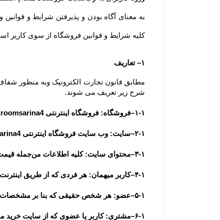
کلیه شرایط و قوانین فروشگاه از سوی کاربر است. ضمنا توجه 
۱– تعاریف
شرح زیر تعریف می شوند.
۱-۱–فروشگاه: فروشگاه اینترنتی royalbedroomsarina4 به عنوان فروشنده
۲-۱–سایت: وب سایت فروشگاه اینترنتی royalbedroomsarina4 به آدرس  www............ir
۳-۱–محتوای سایت: کلیه اطلاعات من‌جمله قیمت، متن، عکس، فیلم و مشخصات فنی محصولات یا کلیه مقالات و اخبار درج شده در سایت و وبلاگ
۴-۱–کاربر میهمان: هر فردی که از طریق اینترنت وارد سایت فروشگاه شده باشد، کاربر میهمان تلقی می شود.
۵-۱–عضو: هر شخص حقیقی که بنا بر مشخصات هویتی قابل استناد به عضویت سایت درآمده باشد، عضو تلقی می شود.
۶-۱–مشتری: کاربر یا عضوی که از سایت خرید می نماید.