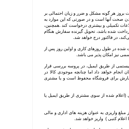
۲-۴– مشتریان در هنگام ثبت سفارش می بایست اطلاعات خود را دقیق وارد فرم سفارش نمایند، در غیراینصورت مسئولیت بروز هر گونه مشکل و ضرر و زیان احتمالی بر 
عهده ایشان می باشد. بنابراین درج آدرس، ایمیل و شماره تماس‌های همراه و ثابت توسط مشتری، به منزله مورد تایید بودن صحت آنها است و در صورتی که این موارد به 
صورت صحیح یا کامل درج نشده باشد، فروشگاه جهت اطمینان از صحت و قطعیت ثبت سفارش می‌تواند از مشتری، اطلاعات تکمیلی و بیشتری درخواست کند .همچنین، 
مشتریان می‌توانند نام، آدرس و تلفن شخص دیگری را برای تحویل گرفتن سفارش وارد کنند و اگر مبلغ سفارش از پیش پرداخت شده باشد، تحویل گیرنده سفارش هنگام 
۳-۴– روز کاری به معنی روز شنبه تا پنج شنبه هر هفته، به استثنای تعطیلات عمومی در ایران است و کلیه سفارش‏‌های ثبت شده در طول روزهای کاری و اولین روز پس از 
۴-۴–کلیه سفارش‌‏های ثبت شده در سایت فروشگاه به وسیله ارسال کد سفارش از طریق پیام کوتاه و پیش فاکتور سیستمی از طریق ایمیل، در پروسه بررسی قرار 
میگیرند. خرید شما از فروشگاه برای ما افتخار است و تیم فروشگاه سعی خود را در تحویل کالا خریداری شده مشتریان انجام خواهد داد اما چنانچه موجودی کالا در 
فروشگاه حتی پس از اقدام مشتری به سفارش‌‏گذاری به پایان برسد. حق کنسل کردن آن سفارش و یا استرداد وجه سفارش برای فروشگاه محفوظ است و یا مشتری 
۵-۴– در صورت بروز مشکل مانند اتمام موجودی کالا ، مبلغ پرداخت شده طی ۲۴ الی ۴۸ ساعت کاری به حساب مشتری (اعلام شده از سوی مشتری از طریق ایمیل یا 
۶-۴– یا انصراف مشتری از خرید ،زمانی که محصول بسته بندی و ارسال شده باشد مبلغ پرداخت شده با کسر ۲۰ درصد از مبلغ واریزی به عنوان هزینه های اداری و مالی 