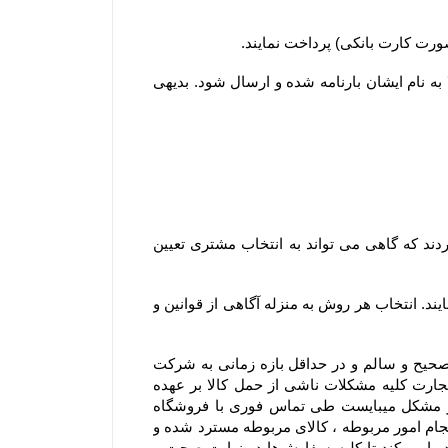
۲-۵–مشتریان ساکن سایر شهرها لازم است کل وجه سفارش خود را بصورت آنلاین یا کارت به کارت پرداخت نمایند تا کالا به نام ایشان بارنامه شده و ارسال شود. بدیهی 
۳-۶– در سایر استان ها، سفارش ها از سه طریق شرکت پست جمهوری اسلامی ایران ، باربری و تیپاکس ارسال می گردند که گاهی می تواند به انتخاب مشتری تعیین 
۴-۶– مشتریان می توانند در مرحله ثبت سفارش و استعلام، از بین روشهای ارسال ممکن، یک روش را به دلخواه انتخاب نمایند. انتخاب هر روش به منزله آگاهی از قوانین و 
۵-۶– در مواردی که ارسال توسط شرکت پست یا باربری انتخاب می گردد، مسئولیت فروشگاه تحویل سفارش بصورت صحیح و سالم و در حداقل بازه زمانی به شرکت 
پست یا باربری و ارسال کد پیگیری برای مشتری می باشد. در این موارد باتوجه به اینکه مطابق مواد ۳۸۶ و ۳۸۷ قانون تجارت کلیه مشکلات ناشی از حمل کالا بر عهده 
متصدی حمل و نقل بوده و فروشگاه مسئولیتی در قبال تاخیر در ارسال یا مشکلات احتمالی آن ندارد و در صورت بروز مشکل میبایست طی تماس فوری با فروشگاه 
اشکال اعلام شود و با هماهنگی فروشگاه صورتجلسه خسارت با شرکت متصدی حمل بار انجام شود .بدیهی است بعد از انجام امور مربوطه ، کالای مربوطه مسترد شده و 
در صورت موجود بودن کالای سفارش شده ، محصول سفارشی مجدد ارسال میشود. فروشگاه همواره نهایت تلاش خود را می‏‌کند تا کلیه سفارش‏‌ها در نهایت صحت و 