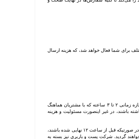
۱-۷ هنگام ثبت سفارش و پیش از پرداخت مبلغ سفارش، با توجه به شهر و میزان خرید امکان انتخاب روش های ارسال مختلف برای شما فعال خواهد شد، که هزینه ارسال 
۲-۸–سفارش های ارسالی شهر تهران به دلیل قابل پیش بینی نبودن مسائلی نظیر ترافیک یا حوداث غیر مترقبه، در یک بازه زمانی ۲ تا ۳ ساعته که با مشتریان هماهنگ 
خواهد شد، تحویل می گردند و مشتریان محترم لازم است که در بازه زمانی مشخص شده در محل تحویل کالا حضور داشته باشند، در غیر اینصورت مسئولیت و هزینه 
۳-۸–سفارش های ارسال شده توسط پست و باربری: سفارش هایی که قرار است از طریق پست یا باربری ارسال گردند، در صورتیکه قبل از ساعت ۱۲ نهایی شده باشند، 
در همان روز تحویل پست یا باربری خواهند شد، اما چنانچه بعد از این ساعت نهایی شده باشند، در روز کاری بعد تحویل خواهند گردید. شرکت پست و باربری نیز بسته به 