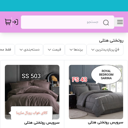
روتختی هتلی
پربازدیدترین
برندها
قیمت
دسته‌بندی
فقط مح
سرویس روتختی هتلی
سرویس روتختی هتلی