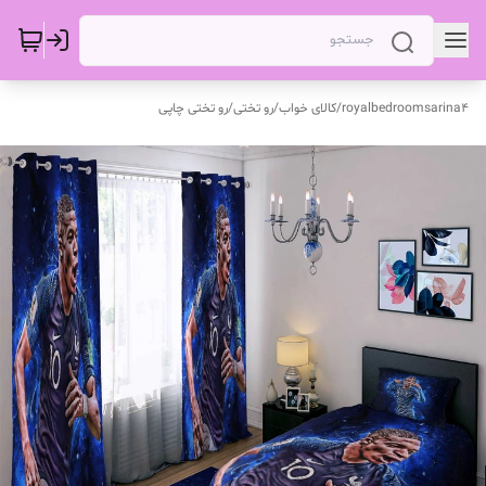
royalbedroomsarina4
/
کالای خواب
/
رو تختی
/
رو تختی چاپی