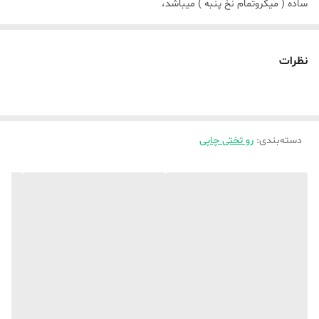
ساده ( میکروتمام نخ پنبه ) میباشد،
💥_ برای سفارش پرده همین طرح ها کافیست از بخش پرده ( جنس و
تعداد پنل پرده ) را انتخاب و ثبت نموده و در توضیحات یا واتساپ ذکر
نظرات
بفرمایید پنل (پرده) کدوم یک از طرح ها( کدها) رو میخواهید
💥_ برای سفارش فرشینه همین طرح ها نیز کافیست ( از بخش فرشینه
اندازه مدنظر رو انتخاب نموده و ثبت نمایید و در توضیحات یا واتساپ ذکر
دسته‌بندی
:
رو تختی چاپی
بفرمایید برای کدوم ( کد ) میباشد ،
💥_ راهنمایی های بیشتر واتساپ