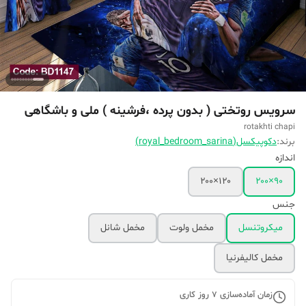
سرویس روتختی ( بدون پرده ،فرشینه ) ملی و باشگاهی
rotakhti chapi
برند:
دکوپیکسل(royal_bedroom_sarina)
اندازه
۱۲۰×۲۰۰
۹۰×۲۰۰
جنس
میکروتنسل
مخمل ولوت
مخمل شانل
مخمل کالیفرنیا
زمان آماده‌سازی
7
روز کاری