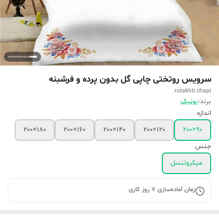
سرویس روتختی چاپی گل بدون پرده و فرشبنه
rotakhti chapi
برند:
یونیک
اندازه
۱۸۰×۲۰۰
۱۶۰×۲۰۰
۱۴۰×۲۰۰
۱۲۰×۲۰۰
۹۰×۲۰۰
جنس
میکروتنسل
زمان آماده‌سازی
7
روز کاری