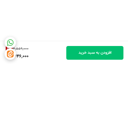
2
%
4,559,000
افزودن به سبد خرید
4,446,000
برگشت به بالا