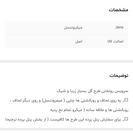
مشخصات
Jens
میکروتنسل
اصالت کالا
اصل
توضیحات
سرویس روتختی طرح گل بسیار زیبا و شیک
💥_ یه روی لحاف و روبالشتی ها چاپی ( میمروتنسل) و روی دیگر لحاف ،
روبالشتی ها و ملافه ساده ( میکرو تمام نخ پنبه
💥_ برای سفارش پنل پرده این طرح ها کافیست ( از بخش پنل پرده ترجیحا
هازان و تعداد پتل رو انتخاب نموده و ثبت کنید 🪷_ همچنین برای سفارش