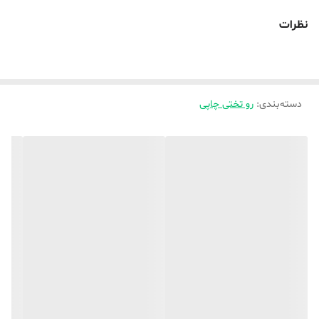
پرده ها( متری ) این طرح ها
نظرات
از بخش پرده متری ( برحسب متر عرض پنجره «« این نوع پرده ها برای
دوخت و پانج دوبرابر عرض پنجره پارچه لازم دارد »» انتخاب و ثبت کنید و
در توضیخات یا واتساپ قید بفرمایید که برای کدوم کد مدنظر میباشد
دسته‌بندی
:
رو تختی چاپی
💥_ اطااعات بیشتر حتما واتساپ پیام دهید