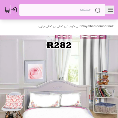
royalbedroomsarina4
/
کالای خواب
/
رو تختی
/
رو تختی چاپی