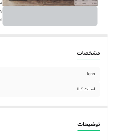
دس
s
اص
مشخصات
Jens
اصالت کالا
توضیحات