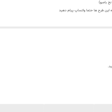
خ بامبو)
ه این طرح ها حتما واتساپ پیام دهید
د.