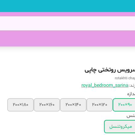
رویس روتختی چاپی
rotakhti cha
ند:
royal_bedroom_sarina
دازه
۱۸۰×۲۰۰
۱۶۰×۲۰۰
۱۴۰×۲۰۰
۱۲۰×۲۰۰
۹۰×۲۰۰
نس
میکروتنسل