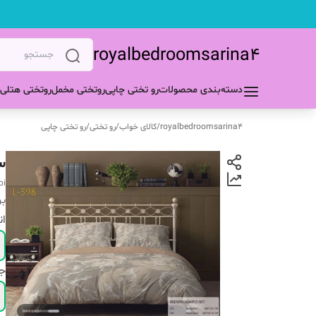
royalbedroomsarina4
دسته‌بندی محصولات
رو تختی چاپی
روتختی مخمل
روتختی هتلی
royalbedroomsarina4
/
کالای خواب
/
رو تختی
/
رو تختی چاپی
س
pi
بر
ان
ج