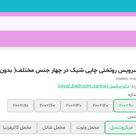
رویس روتختی چاپی شیک در چهار جنس مختلف( بدون پ
rotakhti cha
ند:
دکوپیکسل(royal_bedroom_sarina)
دازه
۱۸۰×۲۰۰
۱۶۰×۲۰۰
۱۴۰×۲۰۰
۱۲۰×۲۰۰
۹۰×۲۰۰
نس
میکروتنسل
مخمل ولوت
مخمل شانل
مخمل کالیفرنیا