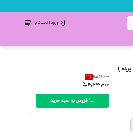
ورود | ثبت‌نام
رده )
2
%
4,559,000
4,446,000
افزودن به سبد خرید