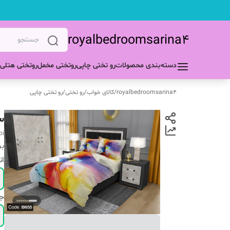
royalbedroomsarina4
دسته‌بندی محصولات
رو تختی چاپی
روتختی مخمل
روتختی هتلی
royalbedroomsarina4
/
کالای خواب
/
رو تختی
/
رو تختی چاپی
س
pi
بر
ان
ج