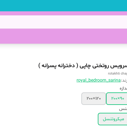
رویس روتختی چاپی ( دخترانه پسرانه )
rotakhti cha
ند:
royal_bedroom_sarina
دازه
۱۲۰×۲۰۰
۹۰×۲۰۰
نس
میکروتنسل