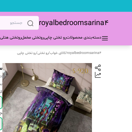
royalbedroomsarina4
دسته‌بندی محصولات
رو تختی چاپی
روتختی مخمل
روتختی هتلی
royalbedroomsarina4
/
کالای خواب
/
رو تختی
/
رو تختی چاپی
س
pi
بر
ان
ج