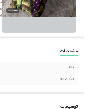
دس
s
اص
مشخصات
Jens
اصالت کالا
توضیحات