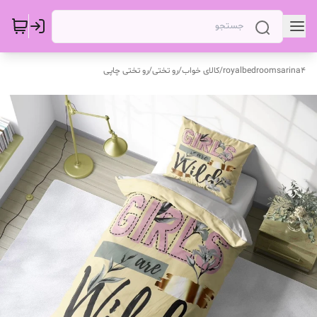
royalbedroomsarina4
/
کالای خواب
/
رو تختی
/
رو تختی چاپی