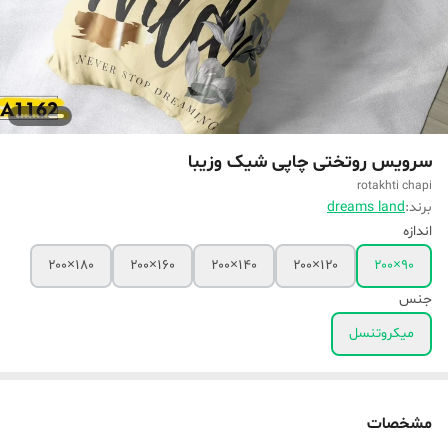
سرویس روتختی چاپی شیک و‌زیبا
rotakhti chapi
برند:
dreams land
اندازه
۱۸۰×۲۰۰
۱۶۰×۲۰۰
۱۴۰×۲۰۰
۱۲۰×۲۰۰
۹۰×۲۰۰
جنس
میکروتنسل
مشخصات