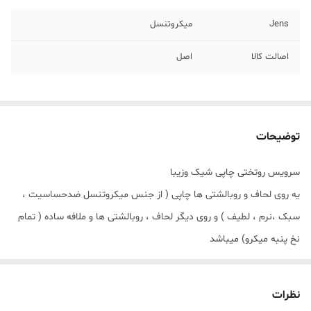
Jens
میکروتنسل
اصالت کالا
اصل
توضیحات
سرویس روتختی چاپی شیک و‌زیبا
یه روی لحاف و روبالشتی ها چاپی ( از جنس میکروتنسل ضدحساسیت ،
سبک ،نرم ، لطیف ) و روی دیگر لحاف ، روبالشتی ها و ملافه ساده ( تمام
نخ پنبه میکرو) میباشد
امکان تغییر رنگ پارچه ساده میسر میباشد ،
نظرات
راهنمایی و اطلاعات بیشتر واتساپ پیام دهید