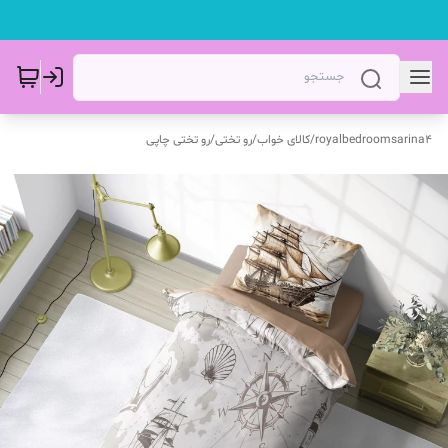
royalbedroomsarina4
/
کالای خواب
/
رو تختی
/
رو تختی چاپی