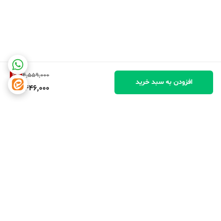
2
%
4,559,000
افزودن به سبد خرید
4,446,000
برگشت به بالا