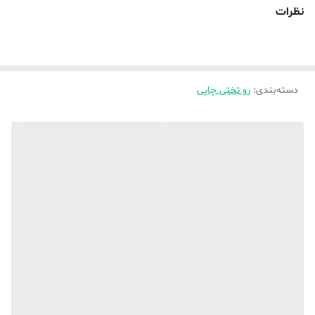
در توضیحات بفرمایید که تشکتون ۸۰×۱۸۰میباشد ،
نظرات
دسته‌بندی
:
رو تختی چاپی