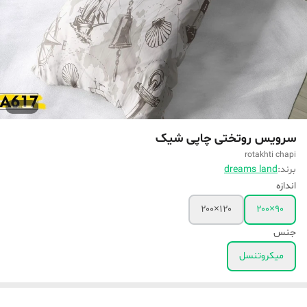
سرویس روتختی چاپی شیک
rotakhti chapi
برند:
dreams land
اندازه
۱۲۰×۲۰۰
۹۰×۲۰۰
جنس
میکروتنسل