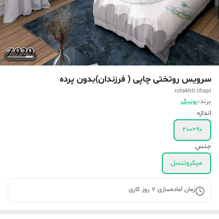
سرویس روتختی چاپی ( فرزندان)بدون پرده
rotakhti chapi
برند:
یونیک
اندازه
90×200
جنس
میکروتنسل
زمان آماده‌سازی
7
روز کاری