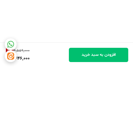
2
%
4,559,000
افزودن به سبد خرید
4,446,000
برگشت به بالا