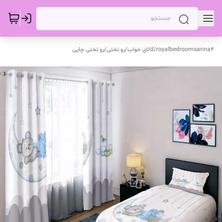
royalbedroomsarina4
/
کالای خواب
/
رو تختی
/
رو تختی چاپی