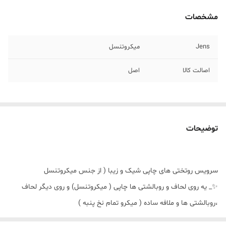
مشخصات
Jens
میکروتنسل
اصالت کالا
اصل
توضیحات
سرویس روتختی های چاپی شیک و زیبا ( از جنس میکروتنسل
✨_ یه روی لحاف و روبالشتی ها چاپی ( میکروتنسل) و روی دیگر لحاف
،روبالشتی ها و ملافه ساده ( میکرو تمام نخ پنبه )
✨_ برای سفارش پنل پرده یا پرده های با عریض بلند ( این طرحها کافیست