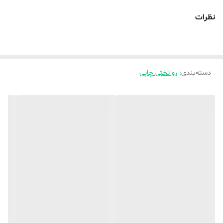
از بخش های موجود انتخاب و ثبت کنید ،
نظرات
💥_ لطفا برای سفارش پرده این طرح ها واتساپ پیام دهید تا راهنمایی ها
و اطلاعات در اختیارتون قرار بگیره تا بهترین تصمیم رو بگیرید
دسته‌بندی
:
رو تختی چاپی