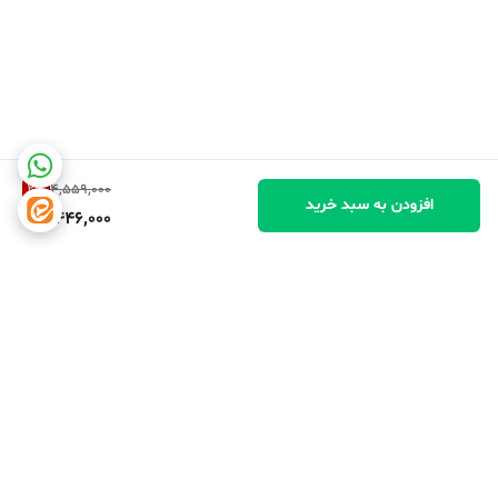
2
%
4,559,000
افزودن به سبد خرید
4,446,000
برگشت به بالا