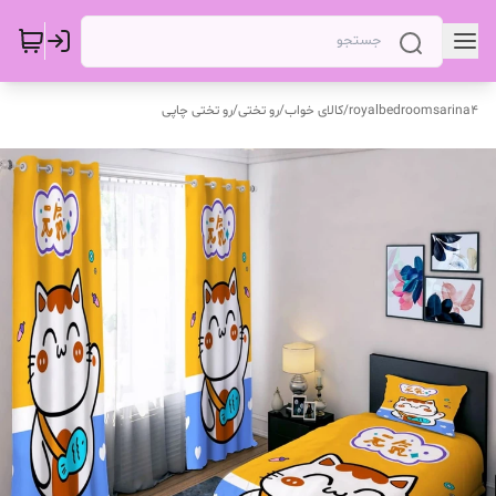
royalbedroomsarina4
/
کالای خواب
/
رو تختی
/
رو تختی چاپی