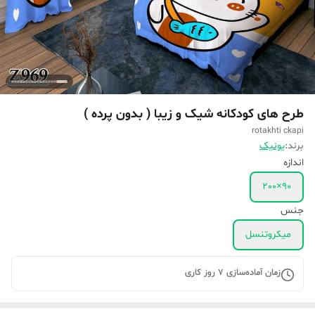
طرح های کودکانه شیک و زیبا ( بدون پرده )
rotakhti ckapi
برند:
یونیک
اندازه
90×200
جنس
میکروتنسل
زمان آماده‌سازی
7
روز کاری