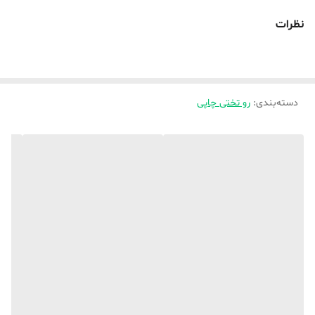
از بخش های موجود انتخاب و ثبت کنید ،
نظرات
💥_ لطفا برای سفارش پرده این طرح ها واتساپ پیام دهید تا راهنمایی ها
و اطلاعات در اختیارتون قرار بگیره تا بهترین تصمیم رو بگیرید
دسته‌بندی
:
رو تختی چاپی