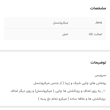
مشخصات
Jens
میکروتنسل
اصالت کالا
اصل
توضیحات
سرویس
روتختی های چاپی شیک و زیبا ( از جنس میکروتنسل
✨_ یه روی لحاف و روبالشتی ها چاپی ( میکروتنسل) و روی دیگر لحاف
،روبالشتی ها و ملافه ساده ( میکرو تمام نخ پنبه )
✨_ برای سفارش پنل پرده یا پرده های با عریض بلند ( این طرحها کافیست