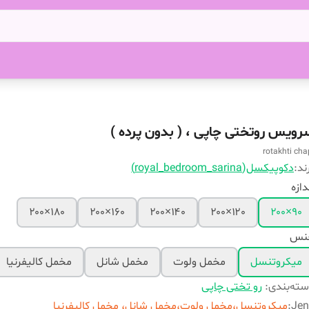
رویس روتختی چاپی ، ( بدون پرده )
rotakhti cha
ند:
دکوپیکسل(royal_bedroom_sarina)
دازه
۱۸۰×۲۰۰
۱۶۰×۲۰۰
۱۴۰×۲۰۰
۱۲۰×۲۰۰
۹۰×۲۰۰
نس
میکروتنسل
مخمل ولوت
مخمل شانل
مخمل کالیفرنیا
ته‌بندی
:
رو تختی چاپی
Jen
:
میکروتنسل،مخمل ولوت،مخمل شانل، مخمل کالیفرنیا