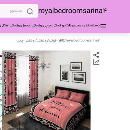
royalbedroomsarina4
دسته‌بندی محصولات
رو تختی چاپی
روتختی مخمل
روتختی هتلی
royalbedroomsarina4
/
کالای خواب
/
رو تختی
/
رو تختی چاپی
س
pi
بر
ان
ج
دس
s