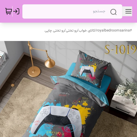
royalbedroomsarina4
/
کالای خواب
/
رو تختی
/
رو تختی چاپی