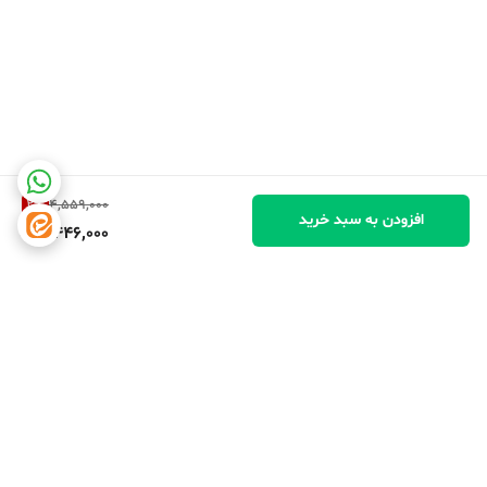
2
%
4,559,000
افزودن به سبد خرید
4,446,000
برگشت به بالا