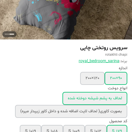
سرویس روتختی چاپی
rotakhti chapi
برند:
royal_bedroom_sarina
اندازه
120×200
90×200
انواع دوخت
لحاف به پشم شیشه دوخته شده
بصورت کاوری( لحاف لایت اضافه شده و داخل کاور زیپدار میره)
کد محصول
S_1019
S_1018
S_1009
S_1012
S_179