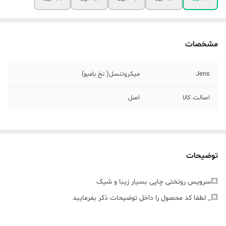
مشخصات
Jens
میکروتنسل( نخ بامبو)
اصالت کالا
اصل
توضیحات
💥سرویس روتختی چاپی بسیار زیبا و شیک
💥_ لطفا کد محصول را داخل توضیحات ذکر بفرمایبد