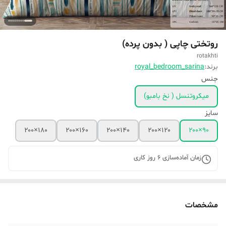
روتختی چاپی ( بدون پرده)
rotakhti
برند:
royal_bedroom_sarina
جنس
میکروتنسل ( نخ بامبو)
سایز
۱۸۰×۲۰۰
۱۶۰×۲۰۰
۱۴۰×۲۰۰
۱۲۰×۲۰۰
۹۰×۲۰۰
زمان آماده‌سازی
6
روز کاری
مشخصات