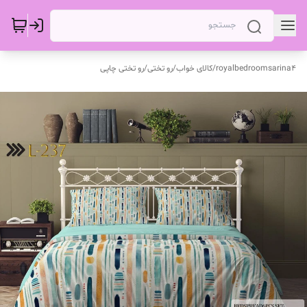
royalbedroomsarina4
/
کالای خواب
/
رو تختی
/
رو تختی چاپی