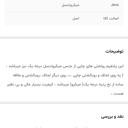
Jens
میکروتنسل
اصالت کالا
اصل
توضیحات
این پلتفرم روتختی های چاپی از جنس میکروتنسل درجه یک نیز میباشد ،
( یه روی لحاف و روبالشتی چاپی ،،، روی دیگر لحاف ،روبالشتی و ملافه
ساده از نخ پنبه درجه یک( میکرو) میباشد ، کیفیت بسیار عالی و بی نظیر
هست ،
☑️_فرشینه این پلتفرم ها (کدها در ابعاد ۴ ، ۶ ، ۹ ، ۱۲ ، متری موجود
میباشد که بزودی در سایت قرار داده خواهد شد ،
نقد و بررسی
☑️_