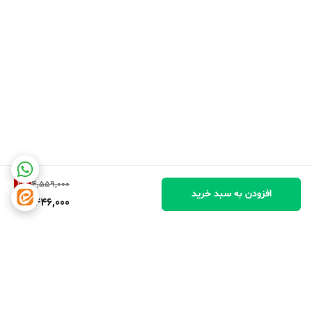
2
%
4,559,000
افزودن به سبد خرید
4,446,000