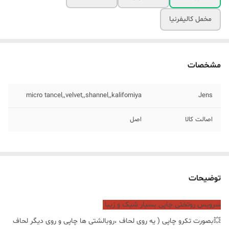
مخمل کالیفرنیا
مشخصات
micro tancel,,velvet,,shannel,,kaliforniya
Jens
اصالت کالا
اصل
توضیحات
سرویس روتختی چاپی بسیار شیک و زیبا
💥بصورت تکرو چاپی ( یه روی لحاف ،روبالشتی ها چاپی و روی دیگر لحاف