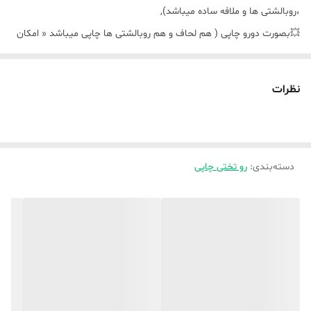
،روبالشتی ها و ملافه ساده میباشد),
💥بصورت دورو چاپی ( هم لحاف و هم روبالشتی ها چاپی میباشد « امکان
متفاوت بود هر دو روی لحاف و روبالشتی ها میسر میباشد» و ملافه ساده
میباشد ،
نظرات
🔗برای سفارش پرده این کدها ( طرح ها) کافیست روی کلمه
پرده
زده و تعداد و جنس مدنظر را انتخاب و ثبت نموده و
داخل توضیحات یا واتساپ ذکر بفرمایید پرده کدام : کد
محصول : مد نظر میباشد ،
دسته‌بندی
:
رو تختی چاپی
🔗همچنین برای سفارش فرشینه این طرح یا کدها
کافیست روی کلمه
فرشینه
زده و اندازه مدنظر را ثبت و
سفارش کرده ،داخل توضیحات یا واتساپ ذکر بفرمایید
فرشینه کدام کد مدنظر ثبت شده را میخواهید ،
🌿🌿برای ثبت سفارش کد مدنظر را داخل توضیحات یا
واتساپ ذکر بفرمایید