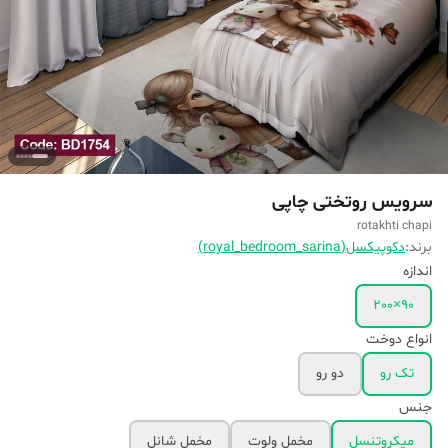
سرویس روتختی چاپی
rotakhti chapi
برند:
دکوپیکسل(royal_bedroom_sarina)
اندازه
90×200
انواع دوخت
تک رو
دو رو
جنس
میکروتنسل
مخمل ولوت
مخمل شانل