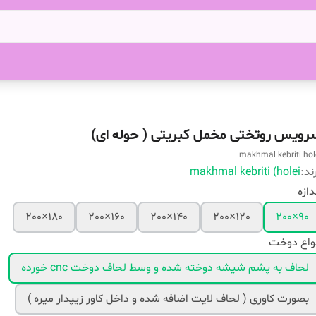
رویس روتختی مخمل کبریتی ( حوله ای)
makhmal kebriti hol
ند:
makhmal kebriti (holei
دازه
180×200
160×200
140×200
120×200
90×200
واع دوخت
لحاف به پشم شیشه دوخته شده و وسط لحاف دوخت cnc خورده
بصورت کاوری ( لحاف لایت اضافه شده و داخل کاور زیپدار میره )