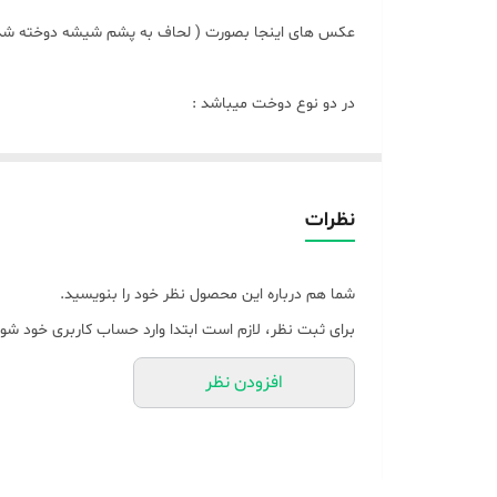
عکس های اینجا بصورت ( لحاف به پشم شیشه دوخته شده و cnc خورده میباشد
در دو نوع دوخت میباشد :
دوخت اول طبق عکس ::: لحاف به پشم شیشه دوخته شده که و سط ل
دوخت بعدی بصورت کاوری ::: پارچه مدنظر بعنوان کاور ز
زیپدار هست به همدیگر وصل میشود و دیگه لحاف لایت جا
نظرات
توجه توجه : بدلیل اینکه عرض پارچه های مخمل ۱۶۰ میباشد برای لحاف کمی تیکه میخوره ، البته اون تیکه هم مخمل کبریتی حوله ای میباشد ،
شما هم درباره این محصول نظر خود را بنویسید.
برای ثبت نظر، لازم است ابتدا وارد حساب کاربری خود شوی
افزودن نظر