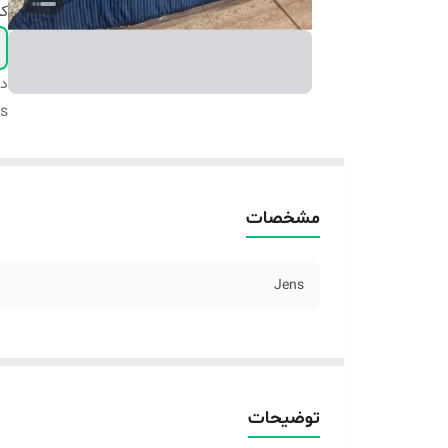
ک
دس
s
مشخصات
Jens
توضیحات