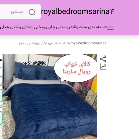
royalbedroomsarina4
دسته‌بندی محصولات
رو تختی چاپی
روتختی مخمل
روتختی هتلی
royalbedroomsarina4
/
کالای خواب
/
رو تختی
/
روتختی مخمل
س
ei
بر
ان
ان