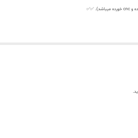
). ✅✅
حاف هم توسط دستگاه cnc دوخت میخورد،
یپدار دوخته شده و لحاف لایت که رویه اش از متیل فلامنت درجه یک هست بوسیل
بجا نمیشود ، ( در این دوخت دوخت وسط روی لحاف لایت انجام میشود ، )
د.