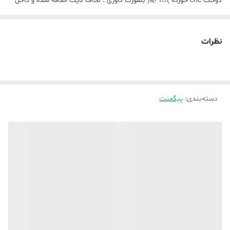
دوخت cnc خورده )،،، 🌿( بصورت کاوری : لحاف لایت اضافه شده و داخل
کاور زیپدار میره و بوسیله چهار بندینک بهم وصل میشود تا لحاف لایت
جمع نشود در دوخت بصورت کاوری این لحاف لایت هست که وسط لحاف
نظرات
دوخت cnc میخوره ،
دسته‌بندی
:
پیگمنت