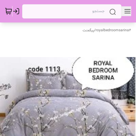
royalbedroomsarina4
/
پیگمنت