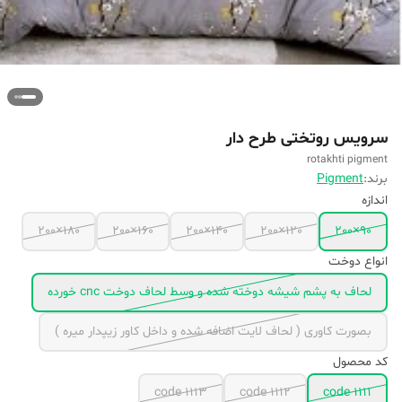
سرویس روتختی طرح دار
rotakhti pigment
برند:
Pigment
اندازه
180×200
160×200
140×200
120×200
90×200
انواع دوخت
لحاف به پشم شیشه دوخته شده و وسط لحاف دوخت cnc خورده
بصورت کاوری ( لحاف لایت اضافه شده و داخل کاور زیپدار میره )
کد محصول
code 1113
code 1112
code 1111