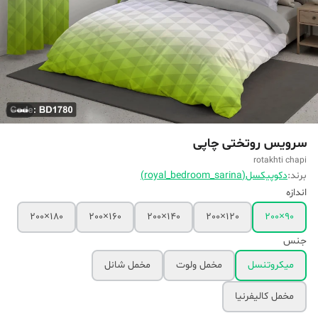
سرویس روتختی چاپی
rotakhti chapi
برند:
دکوپیکسل(royal_bedroom_sarina)
اندازه
180×200
160×200
140×200
120×200
90×200
جنس
میکروتنسل
مخمل ولوت
مخمل شانل
مخمل کالیفرنیا