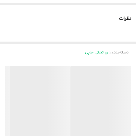
🌿برای سفارش پنل پرده این طرح ها کافیست روی کلمه
پرده
زده و از بخش پنل پرده ( تعداد و جنس ) مدنظر رو ثبت کرده و در
نظرات
توضیحات یا واتساپ بفرمایید برای کدام کد هست،
بعد از ثبت سفارش کدمدنظر را حتما در توضیحات بفرستید
دسته‌بندی
:
رو تختی چاپی