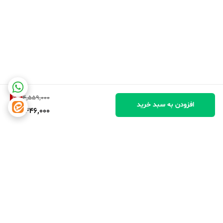
2
%
4,559,000
افزودن به سبد خرید
4,446,000
برگشت به بالا