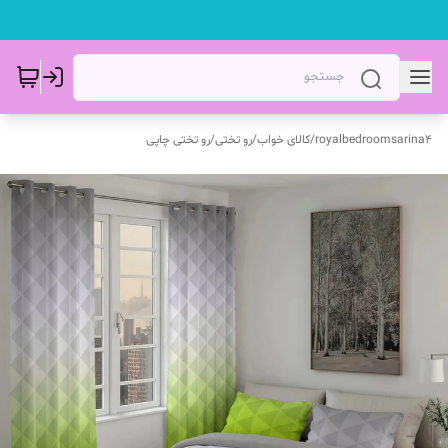
royalbedroomsarina4
/
کالای خواب
/
رو تختی
/
رو تختی چاپی