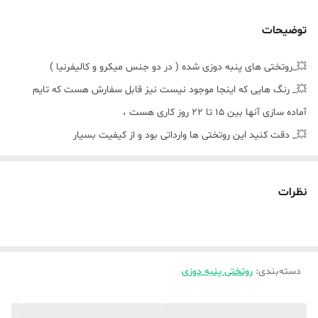
توضیحات
💥_روتختی های پنبه دوزی شده ( در دو جنس میکرو و کالیفرنیا )
💥_ رنگ هایی که اینجا موجود نیست نیز قابل سفارش هست که تایم
آماده سازی آنها بین ۱۵ تا ۲۲ روز کاری هست ،
💥_ دقت کنید این روتختی ها وارداتی بود و از کیفیت بسیار
بالایی برخوردار هست ،
💥_ دقت کنید،،، روتختی های جنس میکرو ( دورو میکرو میباشد)
نظرات
...روتختی های جنس کالیفرنیا ( یه روی لحاف و روبالشتی کالیفرنیا و روی
دیگر لحاف ، روبالشتی و ملافه میکرو نخ پنبه میباشد ،
دسته‌بندی
:
روتختی پنبه دوزی