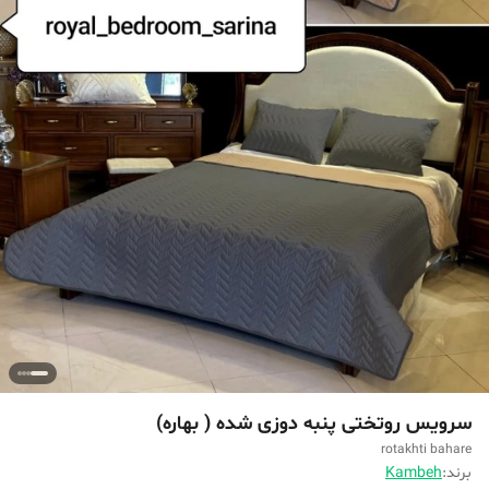
سرویس روتختی پنبه دوزی شده ( بهاره)
rotakhti bahare
برند:
Kambeh