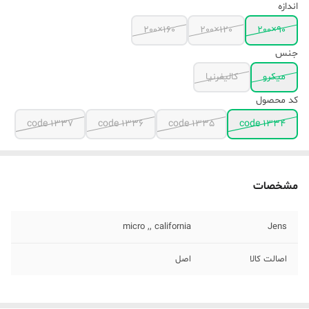
اندازه
160×200
120×200
90×200
جنس
میکرو
کالیفرنیا
کد محصول
code 1337
code 1336
code 1335
code 1334
مشخصات
micro ,, california
Jens
اصالت کالا
اصل