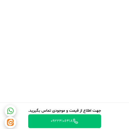
جهت اطلاع از قیمت و موجودی تماس بگیرید.
09224106418