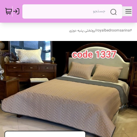
royalbedroomsarina4
/
روتختی پنبه دوزی