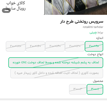
سرویس روتختی طرح دار
rotakhti tarhdar
برند:
چینی
اندازه
180×200
160×200
140×200
120×200
90×200
انواع دوخت
لحاف به پشم شیشه دوخته شده و وسط لحاف دوخت cnc خورده
بصورت کاوری ( لحاف لایت اضافه شده و داخل کاور زیپدار میره )
محصول
30003
30001