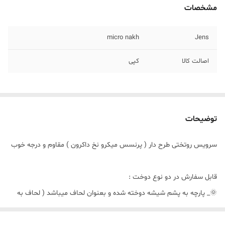
مشخصات
micro nakh
Jens
اصالت کالا
کپی
توضیحات
سرویس روتختی طرح دار ( پرنسس میکرو نخ داکرون ) مقاوم و درجه خوب
قابل سفارش در دو نوع دوخت :
🌞_ پارچه به پشم شیشه دوخته شده و بعنوان لحاف میباشد ( لحاف به
پشم شیشه دوخته شده ) و اینکه لحاف دوخت cnc میخورد