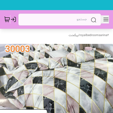
royalbedroomsarina4
/
پیگمنت