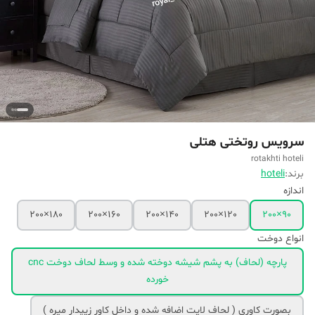
سرویس روتختی هتلی
rotakhti hoteli
برند:
hoteli
اندازه
180×200
160×200
140×200
120×200
90×200
انواع دوخت
پارچه (لحاف) به پشم شیشه دوخته شده و وسط لحاف دوخت cnc
خورده
بصورت کاوری ( لحاف لایت اضافه شده و داخل کاور زیپدار میره )