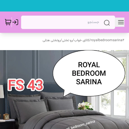
royalbedroomsarina4
/
کالای خواب
/
رو تختی
/
روتختی هتلی