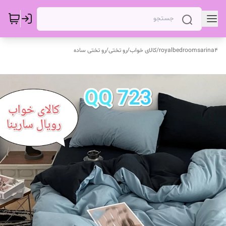
royalbedroomsarina4
/
کالای خواب
/
رو تختی
/
رو تختی ساده