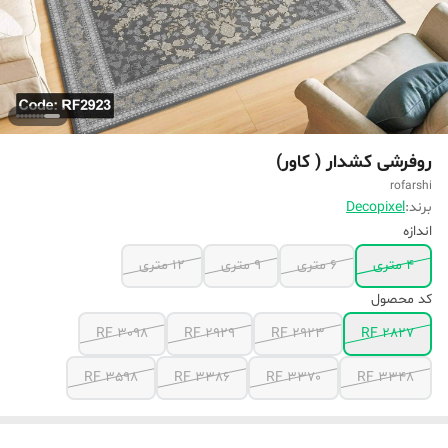
روفرشی کشدار ( کاور)
rofarshi
برند:
Decopixel
اندازه
4 متری
۶ متری
۹ متری
۱۲ متری
کد محصول
RF 3098
RF 2929
RF 2923
RF 2827
RF 3598
RF 3386
RF 3370
RF 3348