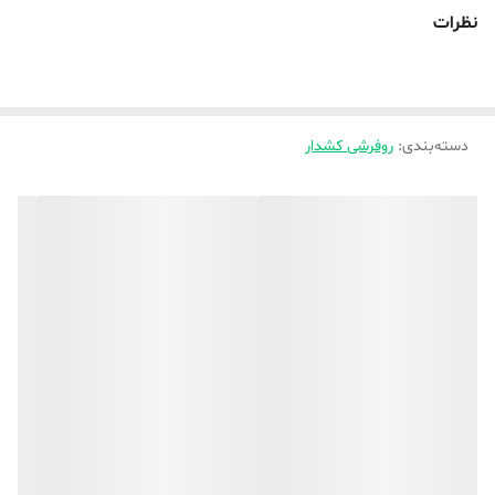
طرح اختصاصی نیز پذیرفته میشود که هزینه طراحی جداگانه ای دارد ،
نظرات
🌿دقت بفرمایید چون کار تولید روفرشی در کارگاه بیرون از تهران انجام
میشود روند آماده سازی آن ۲۵ روز طول میکشد البته شاید هم زودتر اماده
شد 🌿🌿 و از زمان تحویل به تیپاکس داده به دست شما هم برسد دو سه
دسته‌بندی
:
روز کاری زمان میبرد ،
روفرشی کشدار