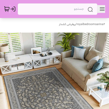
royalbedroomsarina4
/
روفرشی کشدار