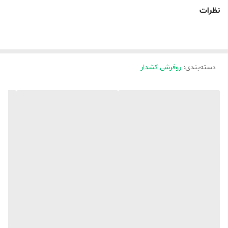
طرح اختصاصی نیز پذیرفته میشود که هزینه طراحی جداگانه ای دارد ،
نظرات
🌿دقت بفرمایید چون کار تولید روفرشی در کارگاه بیرون از تهران انجام
میشود روند آماده سازی آن ۳۰ روز طول میکشد البته شاید هم زودتر اماده
شد 🌿🌿 و از زمان تحویل به تیپاکس داده به دست شما هم برسد دو سه
دسته‌بندی
:
روز کاری زمان میبرد ،
روفرشی کشدار