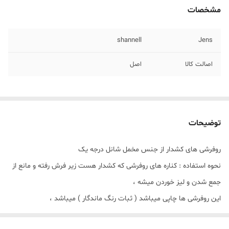
مشخصات
shannell
Jens
اصالت کالا
اصل
توضیحات
روفرشی های کشدار از جنس مخمل شانل درجه یک
نحوه استفاده : کناره های روفرشی که کشدار هست زیر فرش رفته و مانع از
جمع شدن و لیز خوردن میشه ،
این روفرشی ها چاپی میباشد ( ثبات رنگ ماندگار ) میباشد ،
البته در حفظ و نگه داری باید کوشا باشید ،