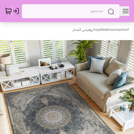
royalbedroomsarina4
/
روفرشی کشدار