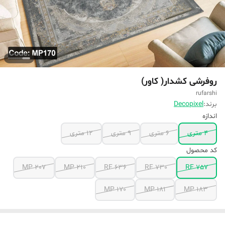
روفرشی کشدار( کاور)
rufarshi
برند:
Decopixel
اندازه
۴ متری
۶ متری
۹ متری
۱۲ متری
کد محصول
MP 207
MP 210
RF 636
RF 730
RF 757
MP 170
MP 181
MP 183