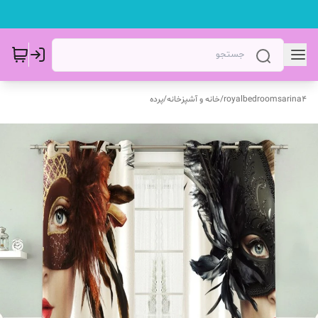
royalbedroomsarina4
/
خانه و آشپزخانه
/
پرده