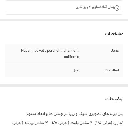
زمان آماده‌سازی
6
روز کاری
مشخصات
Hazan , velvet , porsheh , shannell ,
Jens
california
اصالت کالا
اصل
توضیحات
پنل پرده های تصویری شیک و زیبا در جنس ها و ابعاد متنوع
۱هازان (عرض ۱/۵) ۲ مخمل ولوت ( عرض ۱/۵) ۳ مخمل پورشه ( عرض