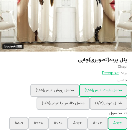
پنل پرده(تصویری)چاپی
Chapi
برند:
Decopixel
جنس
مخمل ولوت عرض(۱/۵)
مخمل پورش عرض(۱/۵)
شانل عرض(۱/۵)
مخمل کالیفرنیا عرض(۱/۵)
کد محصول
A519
A948
A680
A964
A963
A966