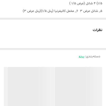
۱/۵) ۴ شانل (عرض ۱/۵ )
۵_ شانل عرض ۳ ۶_ مخمل کالیفرنیا (پنل ۱/۵)(پنل عرض ۳)
پنل پرده های عرض ۱/۵ وقتی دوخت و پانج میخورند به سایز ۱۰۰ تا ۱۱۰
سانت(عرض) میرسه ،
نظرات
دقت بفرمایید ( قیمتی که درج شده برای یک پنل دوخته شده پانج خورده
میباشد) ،
نکته مهم ✅✅حتما در موقع ثبت سفارش ارتفاع پرده را ذکر بفرمایید در
دسته‌بندی
:
پرده
غیر اینصورت پیشفرض ارتفاع ۳ متر در نظر گرفته میشو‌د ✅✅