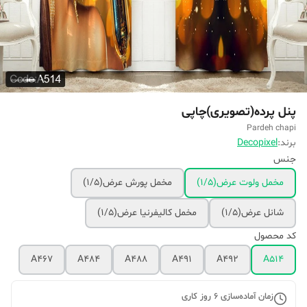
پنل پرده(تصویری)چاپی
Pardeh chapi
برند:
Decopixel
جنس
مخمل ولوت عرض(۱/۵)
مخمل پورش عرض(۱/۵)
شانل عرض(۱/۵)
مخمل کالیفرنیا عرض(۱/۵)
کد محصول
A467
A484
A488
A491
A492
A514
زمان آماده‌سازی
6
روز کاری