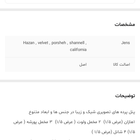
مشخصات
Hazan , velvet , porsheh , shannell ,
Jens
california
اصالت کالا
اصل
توضیحات
پنل پرده های تصویری شیک و زیبا در جنس ها و ابعاد متنوع
۱هازان (عرض ۱/۵) ۲ مخمل ولوت ( عرض ۱/۵) ۳ مخمل پورشه ( عرض
۱/۵) ۴ شانل (عرض ۱/۵ )