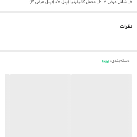
۵_ شانل عرض ۳ ۶_ مخمل کالیفرنیا (پنل ۱/۵)(پنل عرض ۳)
پنل پرده های عرض ۱/۵ وقتی دوخت و پانج میخورند به سایز ۱۰۰ تا ۱۱۰
سانت(عرض) میرسه ،
نظرات
دقت بفرمایید ( قیمتی که درج شده برای یک پنل دوخته شده پانج خورده
میباشد) ،
نکته مهم ✅✅حتما در موقع ثبت سفارش ارتفاع پرده را ذکر بفرمایید در
دسته‌بندی
:
پرده
غیر اینصورت پیشفرض ارتفاع ۳ متر در نظر گرفته میشو‌د ✅✅