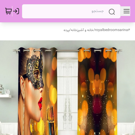
royalbedroomsarina4
/
خانه و آشپزخانه
/
پرده