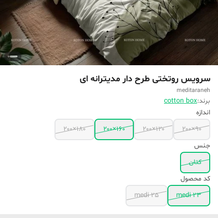
سرویس روتختی طرح دار مدیترانه ای
meditaraneh
برند:
cotton box
اندازه
۱۸۰×۲۰۰
۱۶۰×۲۰۰
۱۲۰×۲۰۰
۹۰×۲۰۰
جنس
کتان
کد محصول
medi 25
medi 23