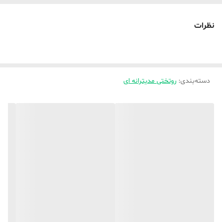
عدد روکوسنی )
🌿ویژگی های پارچه : نرم و لطیف ، بدون حساسیت ، قابل شستشو ،
نظرات
ایستایی بالا ،
🌿🌿باکیفیت صادراتی و وارداتی عالی ،، نوع دوخت صنعتی
🌿🌿به پشم شیشه دوخته شده هست ،
دسته‌بندی
:
روتختی مدیترانه ای
🌿🌿توجه بفرمایبد لحاف تکنفره و‌ یک و نیم نفره ( به یک سایز میباشد)
🌿🌿لحاف دونفره استاندارد و کینگ هم ( به یک سایز میباشد ),