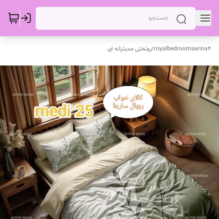
royalbedroomsarina4
/
روتختی مدیترانه ای