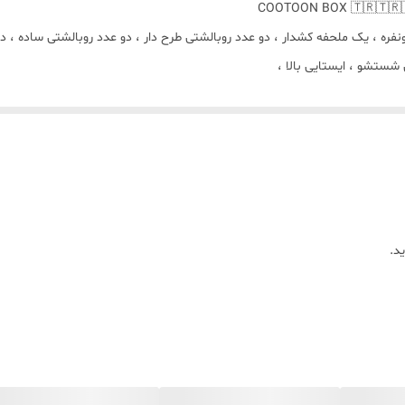
🌿ویژگی های پارچه : نرم

🌿🌿توجه بفرما
🌿🌿لح
بر