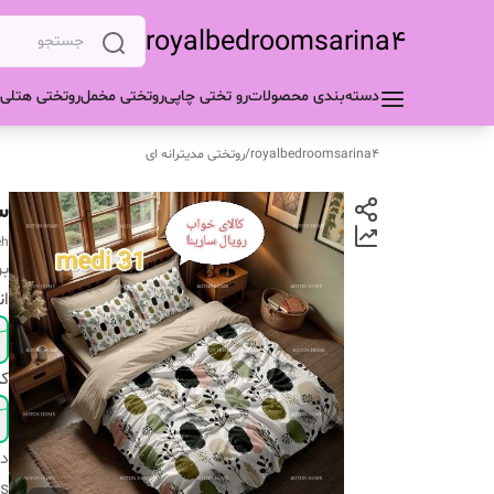
royalbedroomsarina4
دسته‌بندی محصولات
رو تختی چاپی
روتختی مخمل
روتختی هتلی
royalbedroomsarina4
/
روتختی مدیترانه ای
س
eh
بر
ان
ک
دس
s