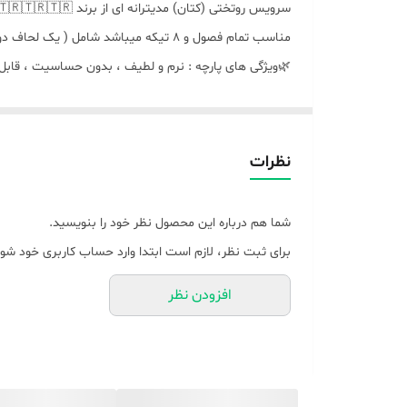
سرویس روتختی (کتان) مدیترانه ای از برند COOTOON BOX 🇹🇷🇹🇷🇹🇷🇹🇷🇹🇷
مناسب تمام فصول و ۸ تیکه میباشد شامل ( یک‌ لحاف دونفره ، یک ملحفه کشدار ، دو عدد روبالشتی طرح دار ، دو عدد روبالشتی ساده ، دو عدد روکوسنی )
 و لطیف ، بدون حساسیت ، قابل شستشو ، ایستایی بالا ،
🌿باکیفیت صادراتی و وارداتی عالی ،، نوع دوخت صنعتی
🌿🌿به پشم شیشه دوخته شده هست ،
نظرات
یبد لحاف تکنفره و‌ یک و نیم نفره ( به یک سایز میباشد)
اف دونفره استاندارد و کینگ هم ( به یک سایز میباشد ),
شما هم درباره این محصول نظر خود را بنویسید.
ای ثبت نظر، لازم است ابتدا وارد حساب کاربری خود شوید.
افزودن نظر