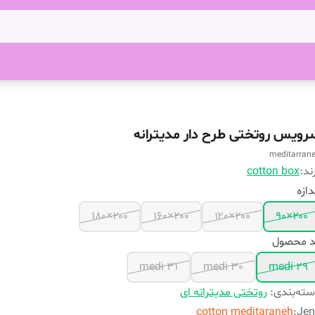
رویس روتختی طرح دار مدیترانه
meditarran
ند:
cotton box
دازه
۲۰۰×۱۸۰
۲۰۰×۱۶۰
۲۰۰×۱۲۰
۲۰۰×۹۰
د محصول
medi 31
medi 30
medi 29
ته‌بندی
:
روتختی مدیترانه ای
cotton meditaraneh
:
Jen