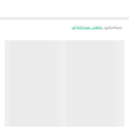
🌿🌿باکیفیت صادراتی و وارداتی عالی ،، نوع دوخت صنعتی
🌿🌿به پشم شیشه دوخته شده هست ،
دسته‌بندی
:
روتختی مدیترانه ای
🌿🌿توجه بفرمایبد لحاف تکنفره و‌ یک و نیم نفره ( به یک سایز میباشد)
🌿🌿لحاف دونفره استاندارد و کینگ هم ( به یک سایز میباشد ),