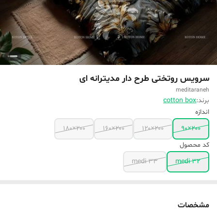
سرویس روتختی طرح دار مدیترانه ای
meditaraneh
برند:
cotton box
اندازه
۲۰۰×۱۸۰
۲۰۰×۱۶۰
۲۰۰×۱۲۰
۲۰۰×۹۰
کد محصول
medi 33
medi 32
مشخصات