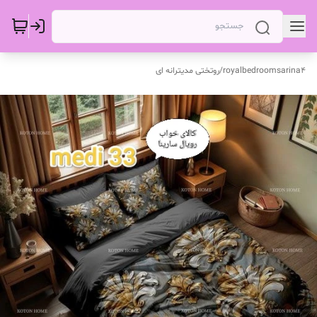
royalbedroomsarina4
/
روتختی مدیترانه ای