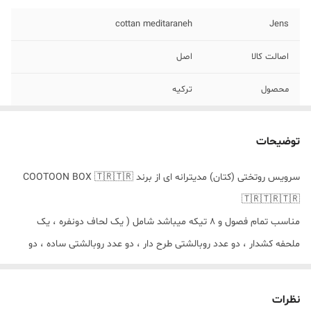
cottan meditaraneh
Jens
اصالت کالا
اصل
محصول
ترکیه
توضیحات
سرویس روتختی (کتان) مدیترانه ای از برند COOTOON BOX 🇹🇷🇹🇷
🇹🇷🇹🇷🇹🇷
مناسب تمام فصول و ۸ تیکه میباشد شامل ( یک‌ لحاف دونفره ، یک
ملحفه کشدار ، دو عدد روبالشتی طرح دار ، دو عدد روبالشتی ساده ، دو
عدد روکوسنی )
🌿ویژگی های پارچه : نرم و لطیف ، بدون حساسیت ، قابل شستشو ،
نظرات
ایستایی بالا ،