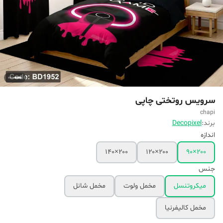
سرویس روتختی چاپی
chapi
برند:
Decopixel
اندازه
۲۰۰×۱۴۰
۲۰۰×۱۲۰
۲۰۰×۹۰
جنس
میکروتنسل
مخمل ولوت
مخمل شانل
مخمل کالیفرنیا