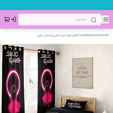
royalbedroomsarina4
/
کالای خواب
/
رو تختی
/
رو تختی چاپی