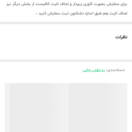
برای سفارش بصورت کاوری زیپدار و لحاف لایت کافیست از بخش دیگر نیز
لحاف لایت هم طبق اندازه تشکتون ثبت سفارش کنید ،
💥بصورت تک رو چاپی و دورو چاپی(لحاف و روبالشتی دورو چاپی ) و ملافه (
نظرات
ساده ) میباشد ،
توضیحات بیشتر جهت راهنمایی و ثبت سفارش واتساپ پیام دهید ،
💥💥💥برای ثبت سفارش کد محصول مدنظر را حتما داخل توضیحات
بنویسید
دسته‌بندی
:
رو تختی چاپی