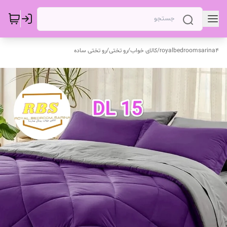
royalbedroomsarina4
/
کالای خواب
/
رو تختی
/
رو تختی ساده