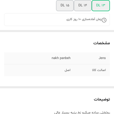
DL 15
DL 14
DL 13
زمان آماده‌سازی
10
روز کاری
مشخصات
nakh panbeh
Jens
اصالت کالا
اصل
توضیحات
روتختی ساده میکرو نخ پنبه بسیار عالی