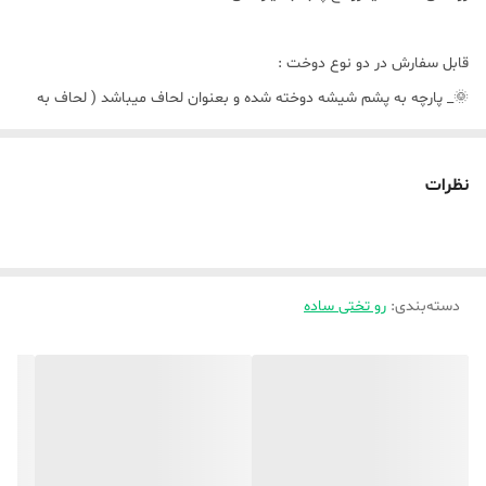
قابل سفارش در دو نوع دوخت :
🌞_ پارچه به پشم شیشه دوخته شده و بعنوان لحاف میباشد ( لحاف به
پشم شیشه دوخته شده ) و اینکه لحاف دوخت cnc میخورد
نظرات
🌿تکنفره و یک و نیم نفره شامل ( لحاف ، ملافه ، دو روبالشتی )
🌿دونفره استاندارد و کینگ شامل ( لحاف ، ملافه ، چهار تا روبالشتی)
🌞_ بصورت کاوری ( پارچه بعنوان کاور زیپدار دوخته میشه و لحاف لایت (
دسته‌بندی
:
رو تختی ساده
که رویه از متیل فلامنت درجه یک هست ) داخل کاور زیپدار میره و هر چهار
گوشه لحاف لایت و کاور زیپدار بوسیله بندینک به هم وصل میشود و البته
موقع شستشو میتوانید از هم جدا کنید و لزومی نداره لحاف لایت شسته
بشه اینجور کمتر حجم لباسشویی گرفته میشه ، «« در این دوخت لحاف
لایت دوخت cnc میخورد )