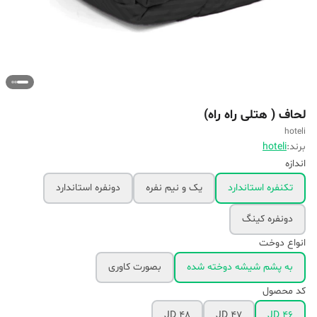
لحاف ( هتلی راه راه)
hoteli
برند:
hoteli
اندازه
تکنفره استاندارد
یک و نیم نفره
دونفره استاندارد
دونفره کینگ
انواع دوخت
به پشم شیشه دوخته شده
بصورت کاوری
کد محصول
JD 48
JD 47
JD 46