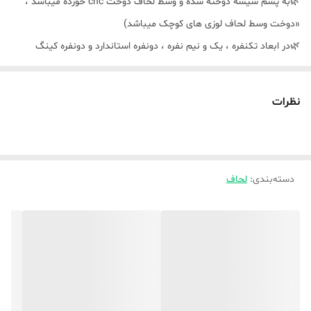
🌿به پشم شیشه دوخته شده و وسط لحاف دوخت cnc خورده میباشد ،
«دوخت وسط لحاف لوزی های کوچک میباشد)
🌿در ابعاد تکنفره ، یک و نیم نفره ، دونفره استاندارد و دونفره کینگ
میباشد ،
🌿لطفا در هنگام ثبت سفارش دقت کنید مرجوعی نداریم ،
نظرات
دوخت بصورت کاور زیپدار نیز انجام میشود ،( لحاف لایت ندارد ) ،
دسته‌بندی
:
لحاف