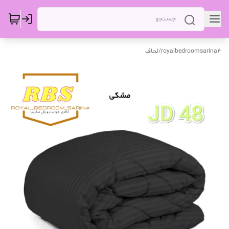
royalbedroomsarina4
/
لحاف