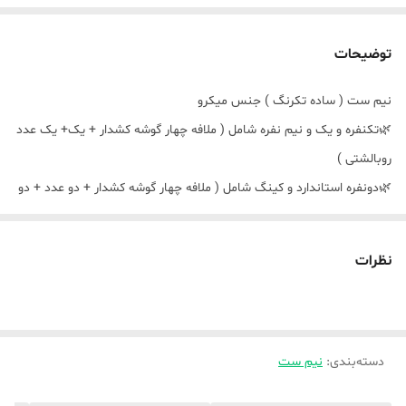
توضیحات
نیم ست ( ساده تکرنگ ) جنس میکرو
🌿تکنفره و یک و نیم نفره شامل ( ملافه چهار گوشه کشدار + یک‌+ یک عدد
روبالشتی )
🌿دونفره استاندارد و کینگ شامل ( ملافه چهار گوشه کشدار + دو عدد + دو
عدد روبالشتی )
نظرات
در صورت اینکه ارتفاع تشک بالای ۲۵ سانت هست حتما در توضیحات
اندازه تشک را ذکر بفرمایید
در هنگام ثبت سفارش دقت کنید که اندازه رو درست بزنید و همینطور کد
دسته‌بندی
:
نیم ست
محصول ،، زیرا مرجوعی نداریم ،