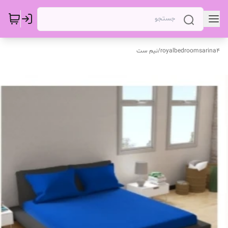
royalbedroomsarina4
/
نیم ست