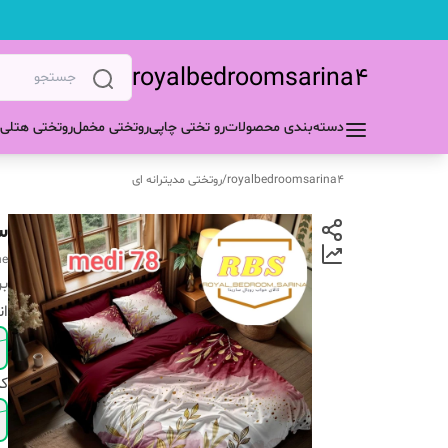
royalbedroomsarina4
دسته‌بندی محصولات
رو تختی چاپی
روتختی مخمل
روتختی هتلی
royalbedroomsarina4
/
روتختی مدیترانه ای
س
ne
بر
ان
ک