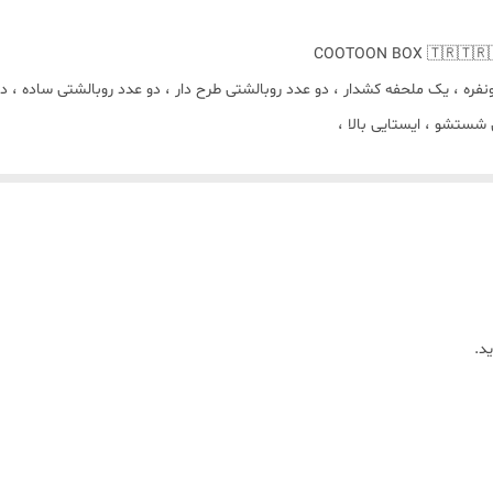
🌿ویژگی های پارچه : نرم

🌿🌿توجه بفرما
🌿🌿لح
بر