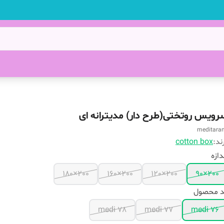
رویس روتختی(طرح دار) مدیترانه ای
meditara
ند:
cotton box
دازه
200×180
200×160
200×120
200×90
د محصول
medi 78
medi 77
medi 76