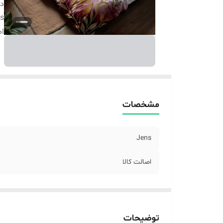
دس
s
اص
مشخصات
Jens
اصالت کالا
توضیحات