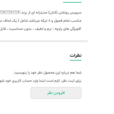
سرویس روتختی (کتان) مدیترانه ای از برند COOTOON BOX 🇹🇷🇹🇷🇹🇷🇹🇷🇹🇷
مناسب تمام فصول و ۸ تیکه میباشد شامل ( یک‌ لحاف دونفره ، یک ملحفه کشدار ، دو عدد روبالشتی طرح دار ، دو عدد روبالشتی ساده ، دو عدد روکوسنی )
 و لطیف ، بدون حساسیت ، قابل شستشو ، ایستایی بالا ،
🌿باکیفیت صادراتی و وارداتی عالی ،، نوع دوخت صنعتی
🌿🌿به پشم شیشه دوخته شده هست ،
نظرات
یبد لحاف تکنفره و‌ یک و نیم نفره ( به یک سایز میباشد)
اف دونفره استاندارد و کینگ هم ( به یک سایز میباشد ),
شما هم درباره این محصول نظر خود را بنویسید.
ای ثبت نظر، لازم است ابتدا وارد حساب کاربری خود شوید.
افزودن نظر