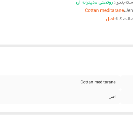
ته‌بندی
:
روتختی مدیترانه ای
Cottan meditarane
:
Jen
الت کالا
:
اصل
Cottan meditarane
اصل