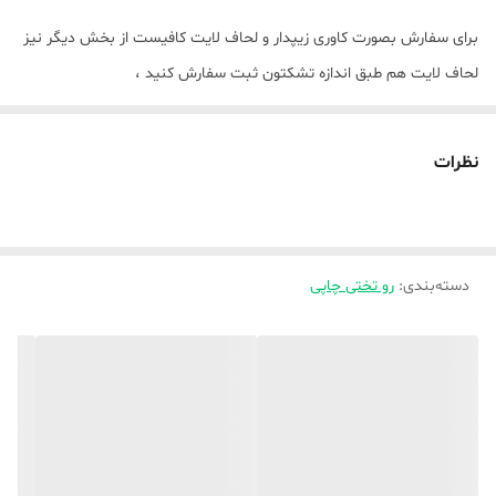
برای سفارش بصورت کاوری زیپدار و لحاف لایت کافیست از بخش دیگر نیز
لحاف لایت هم طبق اندازه تشکتون ثبت سفارش کنید ،
💥بصورت تک رو چاپی و دورو چاپی(لحاف و روبالشتی دورو چاپی ) و ملافه (
نظرات
ساده ) میباشد ،
توضیحات بیشتر جهت راهنمایی و ثبت سفارش واتساپ پیام دهید ،
برای سفارش پرده این طرح ها کافیست از بخش پرده اقدام کنید
دسته‌بندی
:
رو تختی چاپی
💥💥💥برای ثبت سفارش کد محصول مدنظر را حتما داخل توضیحات
بنویسید