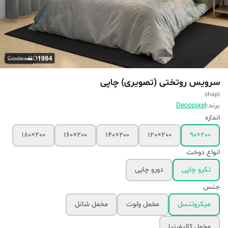
سرویس روتختی (تصویری) چاپی
chapi
برند:
Decopixel
اندازه
200×180
200×160
200×140
200×120
200×90
انواع دوخت
تکرو چاپی
دورو چاپی
جنس
میکروتنسل
مخمل ولوت
مخمل شانل
مخمل کالیفرنیا