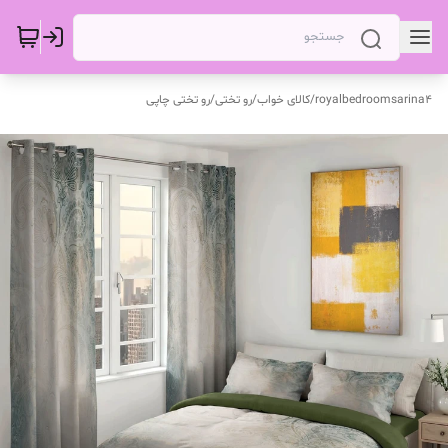
royalbedroomsarina4
/
کالای خواب
/
رو تختی
/
رو تختی چاپی