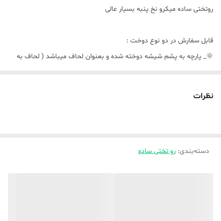
روتختی ساده میکرو نخ پنبه بسیار عالی
قابل سفارش در دو نوع دوخت :
🌞_ پارچه به پشم شیشه دوخته شده و بعنوان لحاف میباشد ( لحاف به
پشم شیشه دوخته شده ) و اینکه لحاف دوخت cnc میخورد
نظرات
🌿تکنفره و یک و نیم نفره شامل ( لحاف ، ملافه ، دو روبالشتی )
🌿دونفره استاندارد و کینگ شامل ( لحاف ، ملافه ، چهار تا روبالشتی)
🌞_ بصورت کاوری ( پارچه بعنوان کاور زیپدار دوخته میشه و لحاف لایت (
دسته‌بندی
:
رو تختی ساده
که رویه از متیل فلامنت درجه یک هست ) داخل کاور زیپدار میره و هر چهار
گوشه لحاف لایت و کاور زیپدار بوسیله بندینک به هم وصل میشود و البته
موقع شستشو میتوانید از هم جدا کنید و لزومی نداره لحاف لایت شسته
بشه اینجور کمتر حجم لباسشویی گرفته میشه ، «« در این دوخت لحاف
لایت دوخت cnc میخورد )