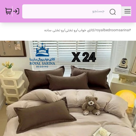
royalbedroomsarina4
/
کالای خواب
/
رو تختی
/
رو تختی ساده