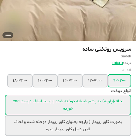
سرویس روتختی ساده
Sadeh
برند:
micro
اندازه
200×180
200×160
200×140
200×120
200×90
انواع دوخت
لحاف(پارچه) به پشم شیشه دوخته شده و وسط لحاف دوخت cnc
خورده
بصورت کاور زیپدار ( پارچه بعنوان کاور زیپدار دوخته شده و لحاف
لاین داخل کاور زیپدار میره