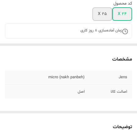
کد محصول
X 25
X 24
زمان آماده‌سازی
8
روز کاری
مشخصات
micro (nakh panbeh)
Jens
اصالت کالا
اصل
توضیحات