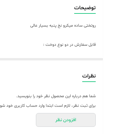
توضیحات
روتختی ساده میکرو نخ پنبه بسیار عالی
قابل سفارش در دو نوع دوخت :
🌞_ پارچه به پشم شیشه دوخته شده و بعنوان لحاف میباشد (
🌿تکنفره و یک و نیم نفره شامل ( لحاف ، ملافه ، دو روبال
نظرات
🌿دونفره استاندارد و کینگ شامل ( لحاف ، ملافه ، چهار تا
🌞_ بصورت کاوری ( پارچه بعنوان کاور زیپدار دوخته میشه 
شما هم درباره این محصول نظر خود را بنویسید.
برای ثبت نظر، لازم است ابتدا وارد حساب کاربری خود شوی
)
افزودن نظر