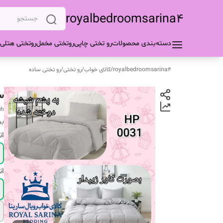
royalbedroomsarina4
دسته‌بندی محصولات
رو تختی چاپی
روتختی مخمل
روتختی هتلی
royalbedroomsarina4
/
کالای خواب
/
رو تختی
/
رو تختی ساده
س
eh
بر
ان
ان