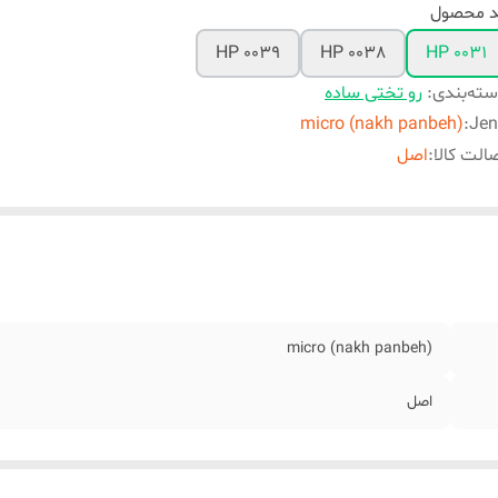
د محصول
HP 0039
HP 0038
HP 0031
ته‌بندی
:
رو تختی ساده
micro (nakh panbeh)
:
Jen
الت کالا
:
اصل
micro (nakh panbeh)
اصل