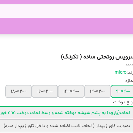
رویس روتختی ساده ( تکرنگ)
sad
ند:
micro
دازه
200×180
200×160
200×140
200×120
200×90
واع دوخت
لحاف(پارچه) به پشم شیشه دوخته شده و وسط لحاف دوخت cnc خورده
بصورت کاور زیپدار ( لحاف لایت اضافه شده و داخل کاور زیپدار میره)