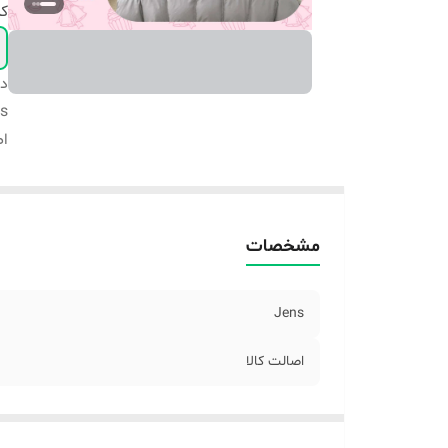
ک
دس
s
اص
مشخصات
Jens
اصالت کالا