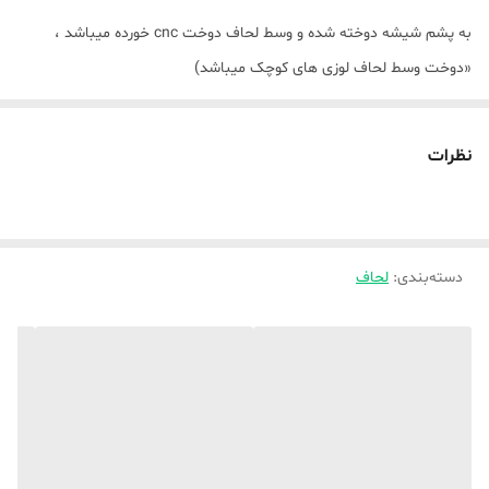
به پشم شیشه دوخته شده و وسط لحاف دوخت cnc خورده میباشد ،
«دوخت وسط لحاف لوزی های کوچک میباشد)
🌿در ابعاد تکنفره ، یک و نیم نفره ، دونفره استاندارد و دونفره کینگ
میباشد ،
نظرات
🌿لطفا در هنگام ثبت سفارش دقت کنید مرجوعی نداریم ،
دوخت بصورت کاور زیپدار نیز انجام میشود ،
دقت کنید اینجا پارچه فقط بعنوان کاورزیپدار هست و لحاف لایت ندارد ،
دسته‌بندی
:
لحاف
دقت کنید که ابعادی که هست ابعاد تشک هست و نه لحاف