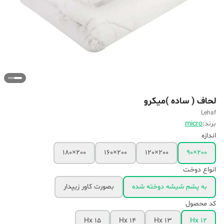
لحاف ( ساده )میکرو
Lehaf
برند:
micro
اندازه
200×180
200×160
200×120
200×90
انواع دوخت
به پشم شیشه دوخته شده
بصورت کاور زیپدار
کد محصول
Hx 15
Hx 14
Hx 13
Hx 12