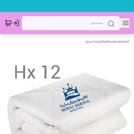
royalbedroomsarina4
/
لحاف