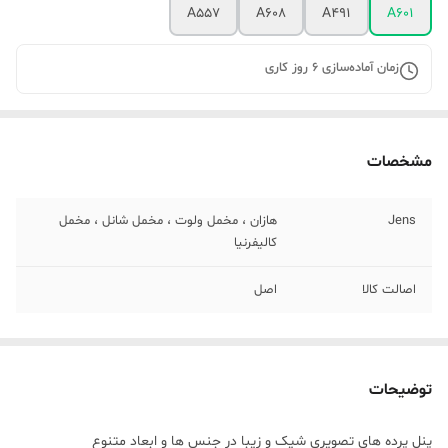
A557
A608
A491
A601
زمان آماده‌سازی
6
روز کاری
مشخصات
Jens
هازان ، مخمل ولوت ، مخمل شانل ، مخمل
کالیفرنیا
اصالت کالا
اصل
توضیحات
پنل پرده های تصویری شیک و زیبا در جنس ها و ابعاد متنوع