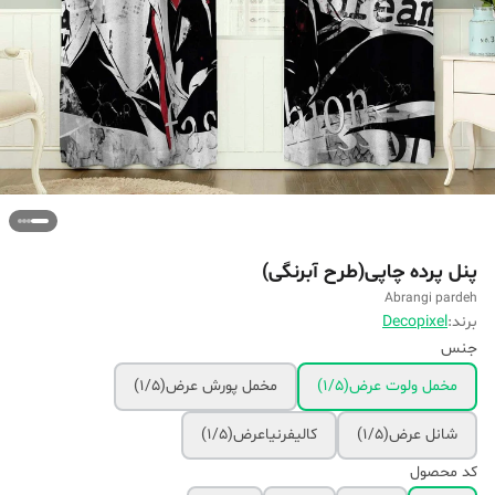
پنل پرده چاپی(طرح آبرنگی)
Abrangi pardeh
برند:
Decopixel
جنس
مخمل ولوت عرض(۱/۵)
مخمل پورش عرض(۱/۵)
شانل عرض(۱/۵)
کالیفرنیاعرض(۱/۵)
کد محصول