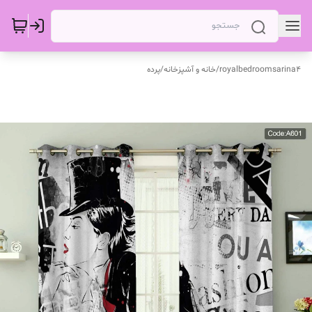
royalbedroomsarina4
/
خانه و آشپزخانه
/
پرده