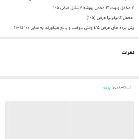
۲ مخمل ولوت ۳ مخمل پورشه 4شانل عرض ۱/۵
مخمل کالیفرنیا عرض (۱/۵)
پنل پرده های عرض ۱/۵ وقتی دوخت و پانج میخورند به سایز ۱۰۰ تا ۱۱۰
سانت(عرض) میرسه ،
دقت بفرمایید ( قیمتی که درج شده برای یک پنل دوخته شده پانج خورده
نظرات
میباشد) ،
نکته مهم ✅✅حتما در موقع ثبت سفارش ارتفاع پرده را ذکر بفرمایید در
غیر اینصورت پیشفرض ارتفاع ۳ متر در نظر گرفته میشو‌د ✅✅
دسته‌بندی
:
پرده