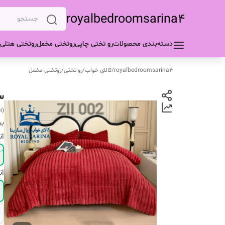
royalbedroomsarina4
دسته‌بندی محصولات
رو تختی چاپی
روتختی مخمل
روتختی هتلی
royalbedroomsarina4
/
کالای خواب
/
رو تختی
/
روتختی مخمل
س
i)
بر
ان
ان