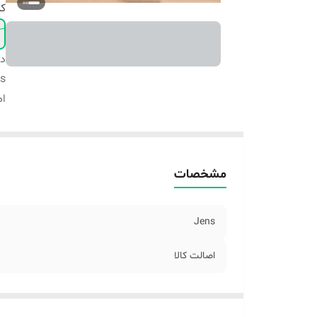
ک
دس
s
اص
مشخصات
Jens
اصالت کالا