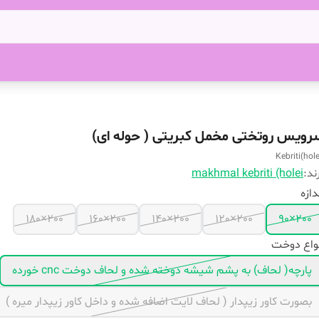
رویس روتختی مخمل کبریتی ( حوله ای)
Kebriti(hole
ند:
makhmal kebriti (holei
دازه
200×180
200×160
200×140
200×120
200×90
واع دوخت
پارچه( لحاف) به پشم شیشه دوخته شده و لحاف دوخت cnc خورده
بصورت کاور زیپدار ( لحاف لایت اضافه شده و داخل کاور زیپدار میره )