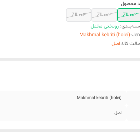
د محصول
ZII 004
ZII 003
ZII 002
ته‌بندی
:
روتختی مخمل
Makhmal kebriti (holei)
:
Jen
الت کالا
:
اصل
Makhmal kebriti (holei)
اصل