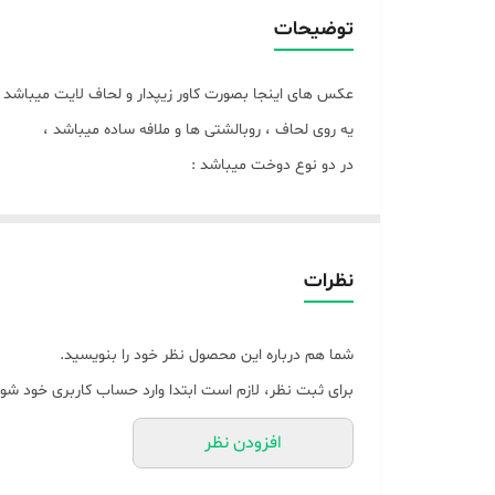
توضیحات
عکس های اینجا بصورت کاور زیپدار و لحاف لایت میباشد 
یه روی لحاف ، روبالشتی ها و ملافه ساده میباشد ،
در دو نوع دوخت میباشد :
دوخت اول طبق عکس ::: لحاف به پشم شیشه دوخته شده که و سط ل
دوخت بعدی بصورت کاوری ::: پارچه مدنظر بعنوان کاور ز
زیپدار هست به همدیگر وصل میشود و دیگه لحاف لایت جا
نظرات
توجه توجه : بدلیل اینکه عرض پارچه های مخمل ۱۶۰ میباشد برای لحاف کمی تیکه میخوره ، البته اون تیکه هم مخمل کبریتی حوله ای میباشد
شما هم درباره این محصول نظر خود را بنویسید.
برای ثبت نظر، لازم است ابتدا وارد حساب کاربری خود شوی
رنگ های سرمه ای ، قرمز و سبز میباشد ،
افزودن نظر