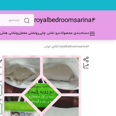
royalbedroomsarina4
دسته‌بندی محصولات
رو تختی چاپی
روتختی مخمل
روتختی هتلی
royalbedroomsarina4
/
کالای خواب
ب
ar
بر
ب
ج