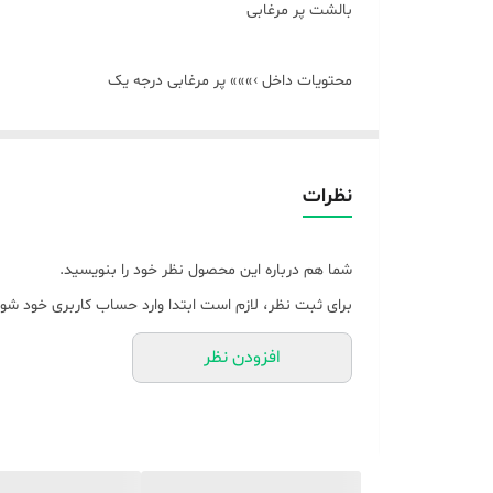
بالشت پر مرغابی
محتویات داخل ›»»» پر مرغابی درجه یک
جنس اولین رویه »»»»» متقال درجه یک و عالی زیپدار
جنس رویه بیرونی »»»»» پنبه گرد بافت درجه یک زیپدار
قابلیت شستشو
نظرات
شما هم درباره این محصول نظر خود را بنویسید.
برای ثبت نظر، لازم است ابتدا وارد حساب کاربری خود شوی
افزودن نظر