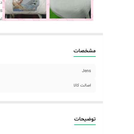
دس
s
اص
مشخصات
Jens
اصالت کالا
توضیحات