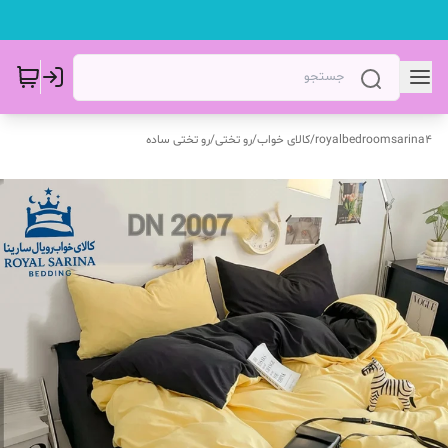
royalbedroomsarina4
/
کالای خواب
/
رو تختی
/
رو تختی ساده