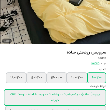
سرویس روتختی ساده
sadeh
برند:
micro
اندازه
200×180
200×160
200×140
200×120
200×90
انواع دوخت
پارچه( لحاف)به پشم شیشه دوخته شده و وسط لحاف دوخت cnc
خورده