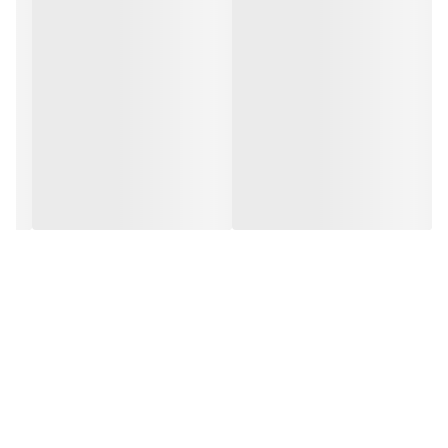
بشه اینجور کمتر حجم لباسشویی گرفته میشه ، «« در این دوخت لحاف
لایت دوخت cnc میخورد )