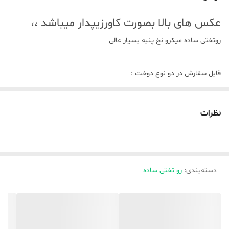
عکس های بالا بصورت کاورزیپدار میباشد ،،
روتختی ساده میکرو نخ پنبه بسیار عالی
قابل سفارش در دو نوع دوخت :
🌞_ پارچه به پشم شیشه دوخته شده و بعنوان لحاف میباشد ( لحاف به
پشم شیشه دوخته شده ) و اینکه لحاف دوخت cnc میخورد
نظرات
🌿تکنفره و یک و نیم نفره شامل ( لحاف ، ملافه ، دو روبالشتی )
🌿دونفره استاندارد و کینگ شامل ( لحاف ، ملافه ، چهار تا روبالشتی)
دسته‌بندی
:
رو تختی ساده
🌞_ بصورت کاوری ( پارچه بعنوان کاور زیپدار دوخته میشه و لحاف لایت (
که رویه از متیل فلامنت درجه یک هست ) داخل کاور زیپدار میره و هر چهار
گوشه لحاف لایت و کاور زیپدار بوسیله بندینک به هم وصل میشود و البته
موقع شستشو میتوانید از هم جدا کنید و لزومی نداره لحاف لایت شسته