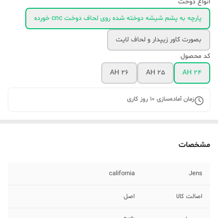
انواع دوخت
پارچه به پشم شیشه دوخته شده روی لحاف دوخت cnc خورده
بصورت کاور زیپدار و لحاف لایت
کد محصول
AH 26
AH 25
AH 24
زمان آماده‌سازی
10
روز کاری
مشخصات
california
Jens
اصالت کالا
اصل