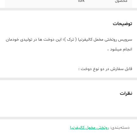
محصول
turk
توضیحات
سرویس روتختی مخمل کالیفرنیا ( ترک )؛ این دوخت ها در تولیدی خودمان
انجام میشود ،
قابل سفارش در دو نوع دوخت :
🌞_ پارچه به پشم شیشه دوخته شده و بعنوان لحاف میباشد ( لحاف به
پشم شیشه دوخته شده ) و اینکه لحاف دوخت cnc میخورد
نظرات
🌿تکنفره و یک و نیم نفره شامل ( لحاف ، ملافه ، دو روبالشتی )
🌿دونفره استاندارد و کینگ شامل ( لحاف ، ملافه ، چهار تا روبالشتی)
دسته‌بندی
:
روتختی مخمل کالیفرنیا
🌞_ بصورت کاوری ( پارچه بعنوان کاور زیپدار دوخته میشه و لحاف لایت (