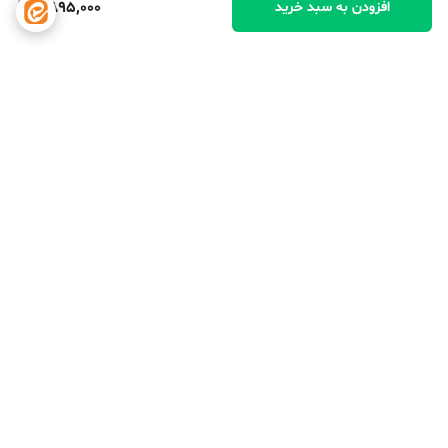
7,895,000
افزودن به سبد خرید
برگشت به بالا
دسترسی سریع
تماس با ما
شکایات
درباره ما
قوانین و مقررات
سیاست حریم خصوصی
ارتباط با ما