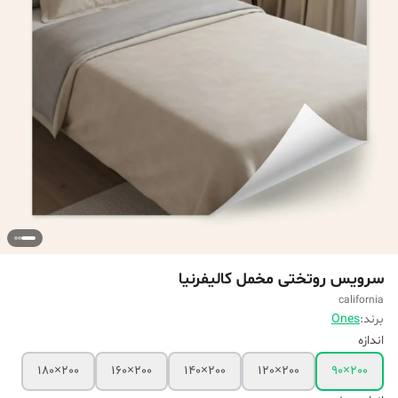
سرویس روتختی مخمل کالیفرنیا
california
برند:
Ones
اندازه
200×180
200×160
200×140
200×120
200×90