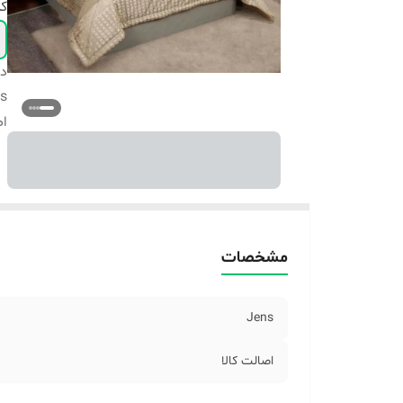
ک
دس
s
اص
مشخصات
Jens
اصالت کالا