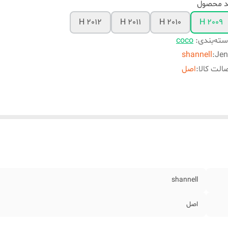
د محصول
H 2012
H 2011
H 2010
H 2009
ته‌بندی
:
coco
shannell
:
Jen
الت کالا
:
اصل
shannell
اصل