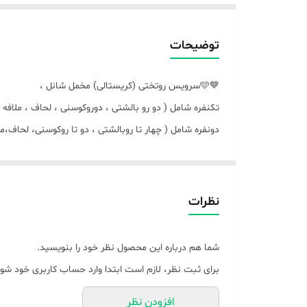
توضیحات
💙🩵سرویس روتختی (کریستالی) مخمل شانل ،
تکنفره شامل ( دو رو بالشتی ، دوروکوسنی ، لحاف ، ملافه 
دونفره شامل ( چهار تا روبالشتی ، دو تا روکوسنی، لحاف،مل
از برند معتبر « مادام کوکو » درجه یک و عالی
💙🩵🌿 لحاف های تکنفره و یک و نیم نفره به یه سایز میباشد🌿🩵💙لحاف های دونفره ها( ۱۴۰ ، ۱۶۰ ، ۱۸۰ ) نیز به یک اندازه میباشد ،🩵💙🌿🩵💙🌿❤️
الیاف داخل لحاف ( ضد حساسیت ویسکوز درجه یک باکیف
نظرات
شما هم درباره این محصول نظر خود را بنویسید.
برای ثبت نظر، لازم است ابتدا وارد حساب کاربری خود شوی
افزودن نظر