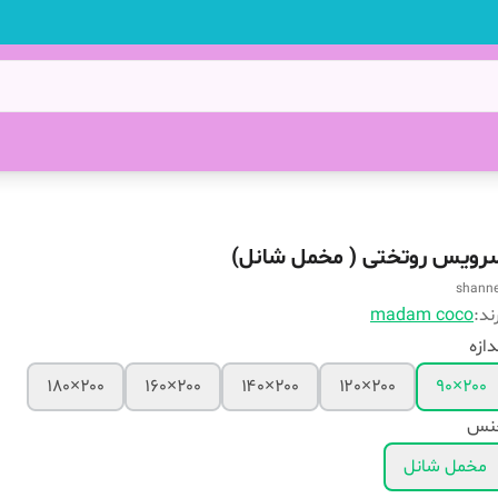
رویس روتختی ( مخمل شانل)
shanne
ند:
madam coco
دازه
۲۰۰×۱۸۰
۲۰۰×۱۶۰
۲۰۰×۱۴۰
۲۰۰×۱۲۰
۲۰۰×۹۰
نس
مخمل شانل