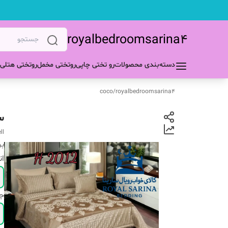
royalbedroomsarina4
دسته‌بندی محصولات
رو تختی چاپی
روتختی مخمل
روتختی هتلی
coco
/
royalbedroomsarina4
س
ll
بر
ان
ج