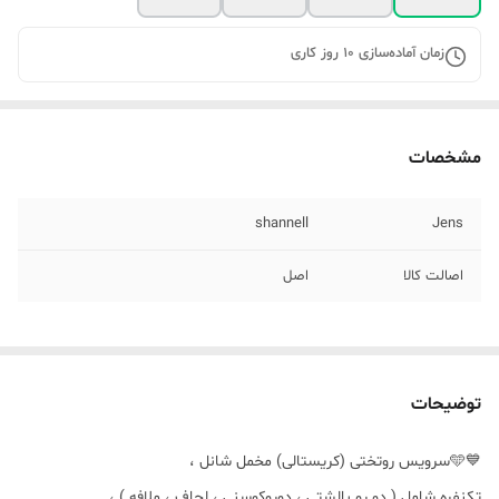
زمان آماده‌سازی
10
روز کاری
مشخصات
shannell
Jens
اصالت کالا
اصل
توضیحات
💙🩵سرویس روتختی (کریستالی) مخمل شانل ،
تکنفره شامل ( دو رو بالشتی ، دوروکوسنی ، لحاف ، ملافه ) ،