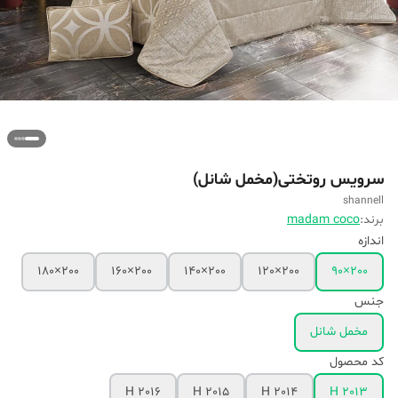
سرویس روتختی(مخمل شانل)
shannell
برند:
madam coco
اندازه
200×180
200×160
200×140
200×120
200×90
جنس
مخمل شانل
کد محصول
H 2016
H 2015
H 2014
H 2013