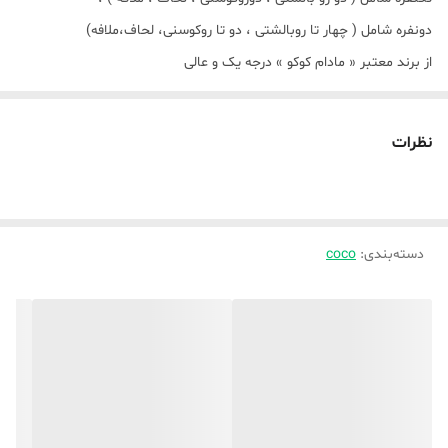
دونفره شامل ( چهار تا روبالشتی ، دو تا روکوسنی، لحاف،ملافه)
از برند معتبر « مادام کوکو » درجه یک و عالی
💙🩵🌿 لحاف های تکنفره و یک و نیم نفره به یه سایز میباشد🌿🩵💙
لحاف های دونفره ها( ۱۴۰ ، ۱۶۰ ، ۱۸۰ ) نیز به یک اندازه میباشد ،🩵💙🌿
نظرات
🩵💙🌿❤️
الیاف داخل لحاف ( ضد حساسیت ویسکوز درجه یک باکیفیت میباشد)
دسته‌بندی
:
coco