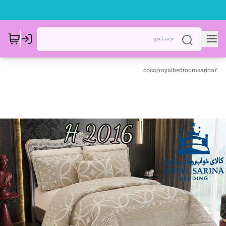
coco
/
royalbedroomsarina4