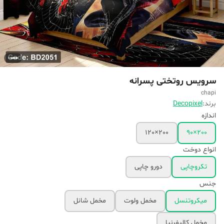
سرویس روتختی پسرانه
chapi
برند:
Decopixel
اندازه
200×120
200×90
انواع دوخت
تکروچاپی
دورو چاپی
جنس
میکروتنسل
مخمل ولوت
مخمل شانل
مخمل کالیفرنیا