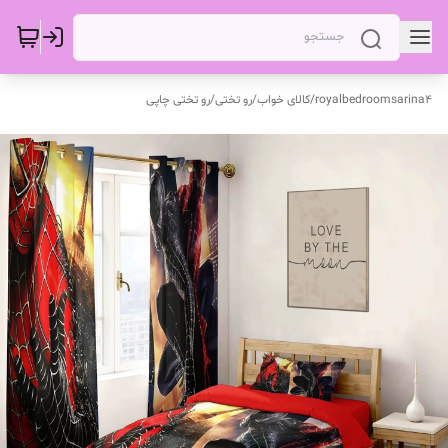
royalbedroomsarina4
/
کالای خواب
/
رو تختی
/
رو تختی چاپی