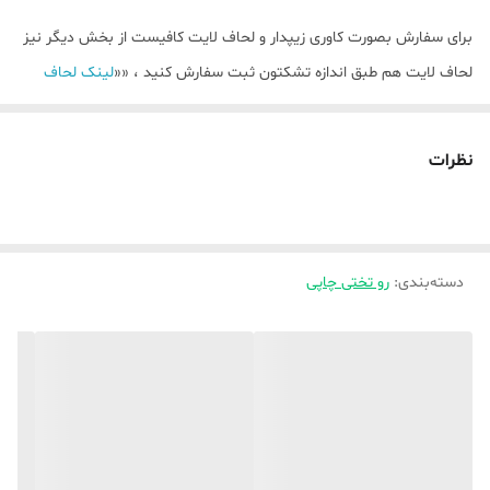
برای سفارش بصورت کاوری زیپدار و لحاف لایت کافیست از بخش دیگر نیز
لحاف لایت هم طبق اندازه تشکتون ثبت سفارش کنید ، ««
لینک لحاف
لایت)
نظرات
💥بصورت تک رو چاپی و دورو چاپی(لحاف و روبالشتی دورو چاپی ) و ملافه (
ساده ) میباشد ،
توضیحات بیشتر جهت راهنمایی و ثبت سفارش واتساپ پیام دهید ،
دسته‌بندی
:
رو تختی چاپی
🌿🌿برای سفارش پرده و فرشینه این طرح ها کافیست از بخش مربوطه
خودشان اقدام کنید🌿🌿
«
لینک پرده
»
💥💥💥برای ثبت سفارش کد محصول مدنظر را حتما داخل توضیحات
بنویسید