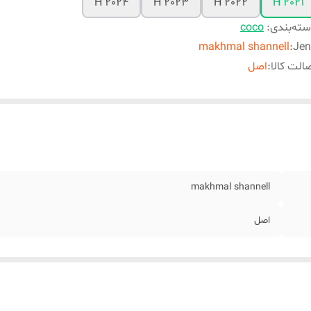
H 2024
H 2023
H 2022
H 2021
ته‌بندی
:
coco
makhmal shannell
:
Jen
الت کالا
:
اصل
makhmal shannell
اصل