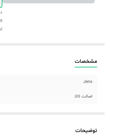
دس
s
اص
مشخصات
Jens
اصالت کالا
توضیحات