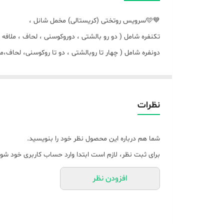
💙🩵سرویس روتختی (کریستالی) مخمل شانل ،
تکنفره شامل ( دو رو بالشتی ، دوروکوسنی ، لحاف ، ملافه 
دونفره شامل ( چهار تا روبالشتی ، دو تا روکوسنی، لحاف،مل
از برند معتبر « مادام کوکو » درجه یک و عالی
💙🩵🌿 لحاف های تکنفره و یک و نیم نفره به یه سایز میباشد🌿🩵💙لحاف های دونفره ها( ۱۴۰ ، ۱۶۰ ، ۱۸۰ ) نیز به یک اندازه میباشد ،🩵💙🌿🩵💙🌿❤️
الیاف داخل لحاف ( ضد حساسیت ویسکوز درجه یک باکیف
نظرات
شما هم درباره این محصول نظر خود را بنویسید.
برای ثبت نظر، لازم است ابتدا وارد حساب کاربری خود شوی
افزودن نظر