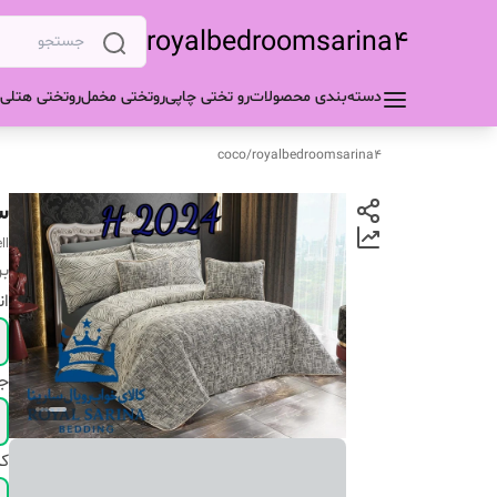
royalbedroomsarina4
دسته‌بندی محصولات
رو تختی چاپی
روتختی مخمل
روتختی هتلی
coco
/
royalbedroomsarina4
س
ll
بر
ان
ج
ک