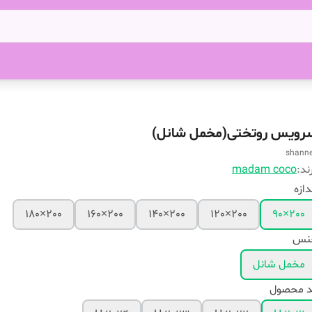
رویس روتختی(مخمل شانل)
shanne
ند:
madam coco
دازه
200×180
200×160
200×140
200×120
200×90
نس
مخمل شانل
د محصول