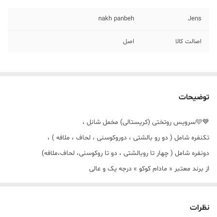
nakh panbeh
Jens
اصالت کالا
اصل
توضیحات
💙🩵سرویس روتختی (کریستالی) مخمل شانل ،
تکنفره شامل ( دو رو بالشتی ، دوروکوسنی ، لحاف ، ملافه ) ،
دونفره شامل ( چهار تا روبالشتی ، دو تا روکوسنی، لحاف،ملافه)
از برند معتبر « مادام کوکو » درجه یک و عالی
💙🩵🌿 لحاف های تکنفره و یک و نیم نفره به یه سایز میباشد🌿🩵💙
لحاف های دونفره ها( ۱۴۰ ، ۱۶۰ ، ۱۸۰ ) نیز به یک اندازه میباشد ،🩵💙🌿
نظرات
🩵💙🌿❤️