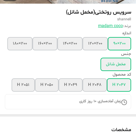
سرویس روتختی(مخمل شانل)
shannell
برند:
madam coco
اندازه
200×180
200×160
200×140
200×120
200×90
جنس
مخمل شانل
کد محصول
H 2051
H 2050
H 2049
H 2048
H 2047
زمان آماده‌سازی
10
روز کاری
مشخصات