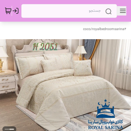
coco
/
royalbedroomsarina4